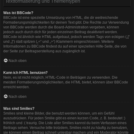
Textformatierung und Thementypen
Was ist BBCode?
BBCode ist eine spezielle Umsetzung von HTML, die dir weitreichende
Formatierungsmöglichkeiten für deinen Text gibt. Die Rechte zur Verwendung
von BBCode werden durch die Board-Administration vergeben, können
jedoch auch durch dich für jeden einzelnen Beitrag deaktiviert werden.
BBCode ist ähnlich wie HTML aufgebaut, jedoch werden Tags von eckigen („[“
und „]“) statt spitzen („<“ und „>“) Klammern eingeschlossen. Weitere
Informationen zu BBCode findest du auf einer speziellen Hilfe-Seite, die von
der Seite zur Beitragserstellung aus zugänglich ist.
Nach oben
Kann ich HTML benutzen?
Nein, es ist nicht möglich, HTML-Code in Beiträgen zu verwenden. Die
meisten Formatierungsmöglichkeiten, die HTML bietet, können über BBCode
erreicht werden.
Nach oben
Was sind Smilies?
Smilies sind kleine Bilder, die benutzt werden können, um ein Gefühl
auszudrücken. Für jeden Smilie gibt es einen kurzen Code, z. B. bedeutet :)
fröhlich und :( traurig. Die Liste aller Smilies kannst du beim Verfassen eines
Beitrags sehen. Versuche bitte trotzdem, Smilies nicht zu häufig zu benutzen,
sie können einen Beitrag schnell unlesbar machen und ein Moderator könnte