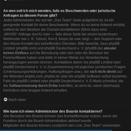
An wen soll ich mich wenden, falls es Beschwerden oder juristische
Anfragen zu diesem Forum gibt?
Jeder Administrator, der auf der „Das Team“-Seite aufgeführt ist, ist ein
geeigneter Kontakt für deine Beschwerde. Wenn du so keine Antwort erhältst,
solltest du den Besitzer der Domain kontaktieren (führe dazu eine
„WHOIS“-Abfrage
durch) oder — falls diese Seite bei einem kostenlosen
Webhoster wie z. B. Yahoo!, free.fr, funpic.de usw. liegt — den Support oder
den Abuse-Kontakt des betreffenden Dienstes. Bitte beachte, dass phpBB
Limited (phpBB.com) und phpBB Deutschland e. V. (phpBB.de)
absolut
keinen Einfluss
auf die Benutzung oder den oder die Benutzer der
Forensoftware haben und dafür in keiner Weise zur Verantwortung
herangezogen werden können. Kontaktiere daher nie phpBB Limited oder
phpBB Deutschland e. V. in Zusammenhang mit jeglichen juristischen Fragen
(Unterlassungserklärungen, Haftungsfragen usw.), die
sich nicht direkt
auf
die Websiten phpbb.com, phpbb.de oder die phpBB-Software selbst beziehen.
Falls du phpBB Limited oder phpBB Deutschland e. V. E-Mails schreibst, die
die
Softwarenutzung durch Dritte
betreffen, so wirst du, wenn überhaupt,
höchstens eine knappe Antwort erhalten.
Nach oben
Wie kann ich einen Administrator des Boards kontaktieren?
Alle Benutzer des Boards können das Kontaktformular nutzen, wenn die
Funktion durch die Board-Administration aktiviert wurde.
Mitglieder des Boards können zusätzlich den Link „Das Team“ verwenden.