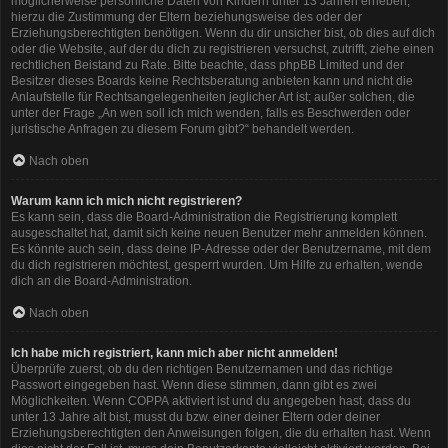
möglicherweise persönliche Daten von Kindern unter 13 Jahren erheben,
hierzu die Zustimmung der Eltern beziehungsweise des oder der
Erziehungsberechtigten benötigen. Wenn du dir unsicher bist, ob dies auf dich
oder die Website, auf der du dich zu registrieren versuchst, zutrifft, ziehe einen
rechtlichen Beistand zu Rate. Bitte beachte, dass phpBB Limited und der
Besitzer dieses Boards keine Rechtsberatung anbieten kann und nicht die
Anlaufstelle für Rechtsangelegenheiten jeglicher Art ist; außer solchen, die
unter der Frage „An wen soll ich mich wenden, falls es Beschwerden oder
juristische Anfragen zu diesem Forum gibt?“ behandelt werden.
Nach oben
Warum kann ich mich nicht registrieren?
Es kann sein, dass die Board-Administration die Registrierung komplett
ausgeschaltet hat, damit sich keine neuen Benutzer mehr anmelden können.
Es könnte auch sein, dass deine IP-Adresse oder der Benutzername, mit dem
du dich registrieren möchtest, gesperrt wurden. Um Hilfe zu erhalten, wende
dich an die Board-Administration.
Nach oben
Ich habe mich registriert, kann mich aber nicht anmelden!
Überprüfe zuerst, ob du den richtigen Benutzernamen und das richtige
Passwort eingegeben hast. Wenn diese stimmen, dann gibt es zwei
Möglichkeiten. Wenn
COPPA
aktiviert ist und du angegeben hast, dass du
unter 13 Jahre alt bist, musst du bzw. einer deiner Eltern oder deiner
Erziehungsberechtigten den Anweisungen folgen, die du erhalten hast. Wenn