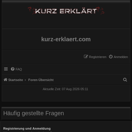
kurz-erklaert.com
Registrieren
Anmelden
FAQ
S
Startseite
Foren-Übersicht
u
Aktuelle Zeit: 07 Aug 2026 05:11
c
h
e
Häufig gestellte Fragen
Registrierung und Anmeldung