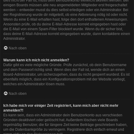
dies nicht der Fall ist, muss dein Benutzerkonto vielleicht aktiviert werden. Bei
einigen Boards müssen alle neu angemeldeten Mitglieder erst freigeschaltet
werden – entweder musst du dies selbst erledigen oder ein Administrator. Bei
der Registrierung wurde dir mitgeteilt, ob eine Aktivierung nötig ist oder nicht.
Wenn du eine E-Mail erhalten hast, folge den dort enthaltenen Anweisungen.
Ansonsten prüfe, ob du deine E-Mail-Adresse korrekt eingegeben hast oder
die E-Mail von einem Spam-Filter blockiert wurde. Wenn du dir sicher bist,
dass deine E-Mail-Adresse korrekt eingegeben wurde, dann kontaktiere einen
Administrator.
Nach oben
Warum kann ich mich nicht anmelden?
Dafür gibt es viele mögliche Gründe. Prüfe zunächst, ob dein Benutzername
und dein Passwort richtig sind. Wenn dies der Fall ist, wende dich an einen
Board-Administrator, um sicherzugehen, dass du nicht gesperrt wurdest. Es ist
ebenfalls möglich, dass ein Konfigurationsproblem mit der Website vorliegt,
welches ein Administrator lösen muss.
Nach oben
Ich habe mich vor einiger Zeit registriert, kann mich aber nicht mehr
anmelden?!
Es kann sein, dass ein Administrator dein Benutzerkonto aus verschieden
Gründen deaktiviert oder gelöscht hat. Außerdem löschen viele Boards
regelmäßig Benutzer, die für längere Zeit keine Beiträge geschrieben haben,
um die Datenbankgröße zu verringern. Registriere dich einfach erneut und