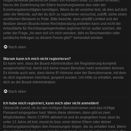
möglicherweise persönliche Daten von Kindern unter 13 Jahren erheben,
hierzu die Zustimmung der Eltern beziehungsweise des oder der
Erziehungsberechtigten benötigen. Wenn du dir unsicher bist, ob dies auf dich
oder die Website, auf der du dich zu registrieren versuchst, zutrifft, ziehe einen
rechtlichen Beistand zu Rate. Bitte beachte, dass phpBB Limited und der
Besitzer dieses Boards keine Rechtsberatung anbieten kann und nicht die
Anlaufstelle für Rechtsangelegenheiten jeglicher Art ist; außer solchen, die
unter der Frage „An wen soll ich mich wenden, falls es Beschwerden oder
juristische Anfragen zu diesem Forum gibt?“ behandelt werden.
Nach oben
Warum kann ich mich nicht registrieren?
Es kann sein, dass die Board-Administration die Registrierung komplett
ausgeschaltet hat, damit sich keine neuen Benutzer mehr anmelden können.
Es könnte auch sein, dass deine IP-Adresse oder der Benutzername, mit dem
du dich registrieren möchtest, gesperrt wurden. Um Hilfe zu erhalten, wende
dich an die Board-Administration.
Nach oben
Ich habe mich registriert, kann mich aber nicht anmelden!
Überprüfe zuerst, ob du den richtigen Benutzernamen und das richtige
Passwort eingegeben hast. Wenn diese stimmen, dann gibt es zwei
Möglichkeiten. Wenn
COPPA
aktiviert ist und du angegeben hast, dass du
unter 13 Jahre alt bist, musst du bzw. einer deiner Eltern oder deiner
Erziehungsberechtigten den Anweisungen folgen, die du erhalten hast. Wenn