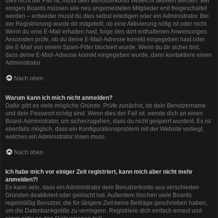
dies nicht der Fall ist, muss dein Benutzerkonto vielleicht aktiviert werden. Bei
einigen Boards müssen alle neu angemeldeten Mitglieder erst freigeschaltet
werden – entweder musst du dies selbst erledigen oder ein Administrator. Bei
der Registrierung wurde dir mitgeteilt, ob eine Aktivierung nötig ist oder nicht.
Wenn du eine E-Mail erhalten hast, folge den dort enthaltenen Anweisungen.
Ansonsten prüfe, ob du deine E-Mail-Adresse korrekt eingegeben hast oder
die E-Mail von einem Spam-Filter blockiert wurde. Wenn du dir sicher bist,
dass deine E-Mail-Adresse korrekt eingegeben wurde, dann kontaktiere einen
Administrator.
Nach oben
Warum kann ich mich nicht anmelden?
Dafür gibt es viele mögliche Gründe. Prüfe zunächst, ob dein Benutzername
und dein Passwort richtig sind. Wenn dies der Fall ist, wende dich an einen
Board-Administrator, um sicherzugehen, dass du nicht gesperrt wurdest. Es ist
ebenfalls möglich, dass ein Konfigurationsproblem mit der Website vorliegt,
welches ein Administrator lösen muss.
Nach oben
Ich habe mich vor einiger Zeit registriert, kann mich aber nicht mehr
anmelden?!
Es kann sein, dass ein Administrator dein Benutzerkonto aus verschieden
Gründen deaktiviert oder gelöscht hat. Außerdem löschen viele Boards
regelmäßig Benutzer, die für längere Zeit keine Beiträge geschrieben haben,
um die Datenbankgröße zu verringern. Registriere dich einfach erneut und