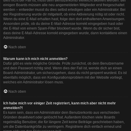
dies nicht der Fall ist, muss dein Benutzerkonto vielleicht aktiviert werden. Bei
einigen Boards müssen alle neu angemeldeten Mitglieder erst freigeschaltet
werden – entweder musst du dies selbst erledigen oder ein Administrator. Bei
der Registrierung wurde dir mitgeteilt, ob eine Aktivierung nötig ist oder nicht.
Wenn du eine E-Mail erhalten hast, folge den dort enthaltenen Anweisungen.
Ansonsten prüfe, ob du deine E-Mail-Adresse korrekt eingegeben hast oder
die E-Mail von einem Spam-Filter blockiert wurde. Wenn du dir sicher bist,
dass deine E-Mail-Adresse korrekt eingegeben wurde, dann kontaktiere einen
Administrator.
Nach oben
Warum kann ich mich nicht anmelden?
Dafür gibt es viele mögliche Gründe. Prüfe zunächst, ob dein Benutzername
und dein Passwort richtig sind. Wenn dies der Fall ist, wende dich an einen
Board-Administrator, um sicherzugehen, dass du nicht gesperrt wurdest. Es ist
ebenfalls möglich, dass ein Konfigurationsproblem mit der Website vorliegt,
welches ein Administrator lösen muss.
Nach oben
Ich habe mich vor einiger Zeit registriert, kann mich aber nicht mehr
anmelden?!
Es kann sein, dass ein Administrator dein Benutzerkonto aus verschieden
Gründen deaktiviert oder gelöscht hat. Außerdem löschen viele Boards
regelmäßig Benutzer, die für längere Zeit keine Beiträge geschrieben haben,
um die Datenbankgröße zu verringern. Registriere dich einfach erneut und