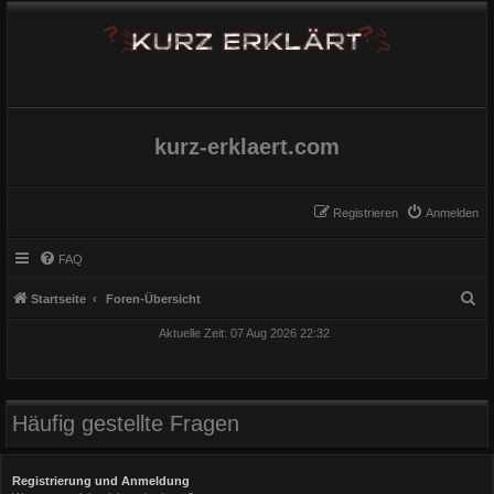
kurz-erklaert.com
Registrieren
Anmelden
FAQ
S
Startseite
Foren-Übersicht
u
Aktuelle Zeit: 07 Aug 2026 22:32
c
h
e
Häufig gestellte Fragen
Registrierung und Anmeldung