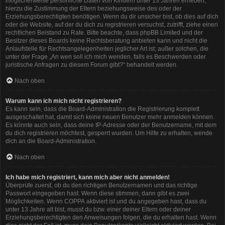
möglicherweise persönliche Daten von Kindern unter 13 Jahren erheben,
hierzu die Zustimmung der Eltern beziehungsweise des oder der
Erziehungsberechtigten benötigen. Wenn du dir unsicher bist, ob dies auf dich
oder die Website, auf der du dich zu registrieren versuchst, zutrifft, ziehe einen
rechtlichen Beistand zu Rate. Bitte beachte, dass phpBB Limited und der
Besitzer dieses Boards keine Rechtsberatung anbieten kann und nicht die
Anlaufstelle für Rechtsangelegenheiten jeglicher Art ist; außer solchen, die
unter der Frage „An wen soll ich mich wenden, falls es Beschwerden oder
juristische Anfragen zu diesem Forum gibt?“ behandelt werden.
Nach oben
Warum kann ich mich nicht registrieren?
Es kann sein, dass die Board-Administration die Registrierung komplett
ausgeschaltet hat, damit sich keine neuen Benutzer mehr anmelden können.
Es könnte auch sein, dass deine IP-Adresse oder der Benutzername, mit dem
du dich registrieren möchtest, gesperrt wurden. Um Hilfe zu erhalten, wende
dich an die Board-Administration.
Nach oben
Ich habe mich registriert, kann mich aber nicht anmelden!
Überprüfe zuerst, ob du den richtigen Benutzernamen und das richtige
Passwort eingegeben hast. Wenn diese stimmen, dann gibt es zwei
Möglichkeiten. Wenn
COPPA
aktiviert ist und du angegeben hast, dass du
unter 13 Jahre alt bist, musst du bzw. einer deiner Eltern oder deiner
Erziehungsberechtigten den Anweisungen folgen, die du erhalten hast. Wenn