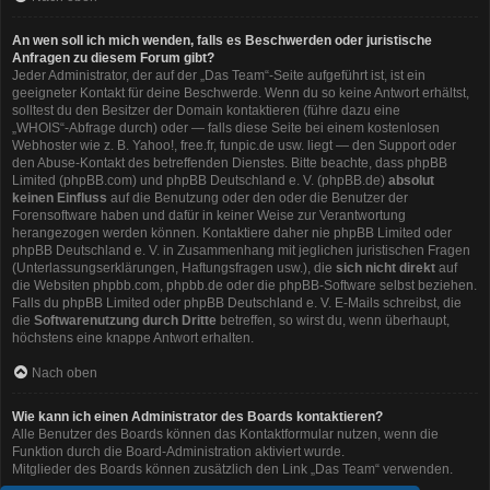
An wen soll ich mich wenden, falls es Beschwerden oder juristische
Anfragen zu diesem Forum gibt?
Jeder Administrator, der auf der „Das Team“-Seite aufgeführt ist, ist ein
geeigneter Kontakt für deine Beschwerde. Wenn du so keine Antwort erhältst,
solltest du den Besitzer der Domain kontaktieren (führe dazu eine
„WHOIS“-Abfrage
durch) oder — falls diese Seite bei einem kostenlosen
Webhoster wie z. B. Yahoo!, free.fr, funpic.de usw. liegt — den Support oder
den Abuse-Kontakt des betreffenden Dienstes. Bitte beachte, dass phpBB
Limited (phpBB.com) und phpBB Deutschland e. V. (phpBB.de)
absolut
keinen Einfluss
auf die Benutzung oder den oder die Benutzer der
Forensoftware haben und dafür in keiner Weise zur Verantwortung
herangezogen werden können. Kontaktiere daher nie phpBB Limited oder
phpBB Deutschland e. V. in Zusammenhang mit jeglichen juristischen Fragen
(Unterlassungserklärungen, Haftungsfragen usw.), die
sich nicht direkt
auf
die Websiten phpbb.com, phpbb.de oder die phpBB-Software selbst beziehen.
Falls du phpBB Limited oder phpBB Deutschland e. V. E-Mails schreibst, die
die
Softwarenutzung durch Dritte
betreffen, so wirst du, wenn überhaupt,
höchstens eine knappe Antwort erhalten.
Nach oben
Wie kann ich einen Administrator des Boards kontaktieren?
Alle Benutzer des Boards können das Kontaktformular nutzen, wenn die
Funktion durch die Board-Administration aktiviert wurde.
Mitglieder des Boards können zusätzlich den Link „Das Team“ verwenden.