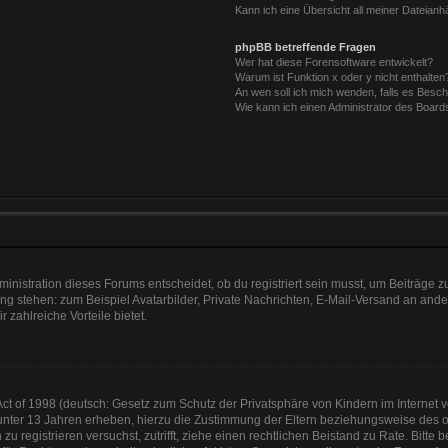
Kann ich eine Übersicht all meiner Dateian
phpBB betreffende Fragen
Wer hat diese Forensoftware entwickelt?
Warum ist Funktion x oder y nicht enthalten
An wen soll ich mich wenden, falls es Besc
Wie kann ich einen Administrator des Board
nistration dieses Forums entscheidet, ob du registriert sein musst, um Beiträge zu s
ung stehen: zum Beispiel Avatarbilder, Private Nachrichten, E-Mail-Versand an ander
r zahlreiche Vorteile bietet.
t of 1998 (deutsch: Gesetz zum Schutz der Privatsphäre von Kindern im Internet vo
unter 13 Jahren erheben, hierzu die Zustimmung der Eltern beziehungsweise des o
h zu registrieren versuchst, zutrifft, ziehe einen rechtlichen Beistand zu Rate. Bit