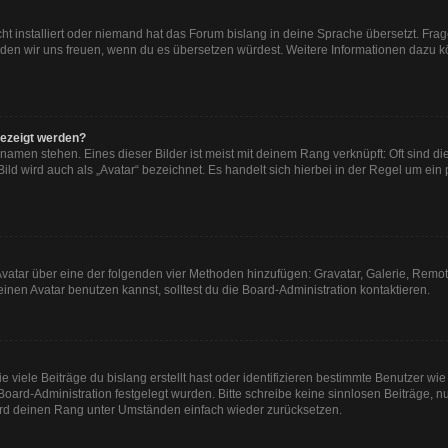
ht installiert oder niemand hat das Forum bislang in deine Sprache übersetzt. Frag
, würden wir uns freuen, wenn du es übersetzen würdest. Weitere Informationen dazu
gezeigt werden?
namen stehen. Eines dieser Bilder ist meist mit deinem Rang verknüpft: Oft sind di
ld wird auch als „Avatar“ bezeichnet. Es handelt sich hierbei in der Regel um ein
n Avatar über eine der folgenden vier Methoden hinzufügen: Gravatar, Galerie, Re
en Avatar benutzen kannst, solltest du die Board-Administration kontaktieren.
viele Beiträge du bislang erstellt hast oder identifizieren bestimmte Benutzer w
 Board-Administration festgelegt wurden. Bitte schreibe keine sinnlosen Beiträge
wird deinen Rang unter Umständen einfach wieder zurücksetzen.