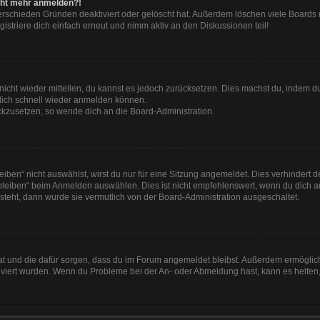
nicht mehr anmelden?!
erschieden Gründen deaktiviert oder gelöscht hat. Außerdem löschen viele Boards r
striere dich einfach erneut und nimm aktiv an den Diskussionen teil!
t nicht wieder mitteilen, du kannst es jedoch zurücksetzen. Dies machst du, indem 
 dich schnell wieder anmelden können.
ückzusetzen, so wende dich an die Board-Administration.
en“ nicht auswählst, wirst du nur für eine Sitzung angemeldet. Dies verhindert 
leiben“ beim Anmelden auswählen. Dies ist nicht empfehlenswert, wenn du dich an
 steht, dann wurde sie vermutlich von der Board-Administration ausgeschaltet.
 hat und die dafür sorgen, dass du im Forum angemeldet bleibst. Außerdem ermögli
tiviert wurden. Wenn du Probleme bei der An- oder Abmeldung hast, kann es helfen