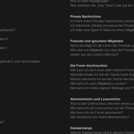
Was ist eine Hauptgruppe?
Was bedeutet der „Das Team“-Link auf der S
Private Nachrichten
Ich kann keine Privaten Nachrichten versch
Ich bekomme ständig unerwünschte Private
 auftaucht?
Ich habe eine Spam-E-Mail von einem Mitgli
alsch!
Freunde und ignorierte Mitglieder
Wozu benötige ich die Listen der Freunde un
rden?
Wie kann ich Mitglieder zur Liste der Freund
wieder aus den Listen entfernen?
fgefordert, mich anzumelden.
Die Foren durchsuchen
Wie kann ich ein Forum oder mehrere For
Weshalb erhalte ich bei der Suche keine Er
Warum bekomme ich bei der Suche eine lee
Wie kann ich nach Mitgliedern suchen?
Wie kann ich meine eigenen Beiträge und T
Abonnements und Lesezeichen
Was ist der Unterschied zwischen einem L
Wie kann ich ein Lesezeichen auf ein Them
Wie kann ich ein Forum abonnieren?
Wie deaktiviere ich meine Abonnements?
gs?
Dateianhänge
Welche Dateianhänge sind in diesem Forum