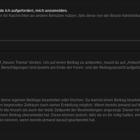
rde ich aufgefordert, mich anzumelden.
ion für Nachrichten an andere Benutzer nutzen, falls diese von der Board-Administ
„Neues Thema“ klicken. Um auf einen Beitrag zu antworten, musst du auf „Antworte
e Berechtigungen sind jeweils am Ende der Foren- und der Beitragsansicht aufgeliste
r deine eigenen Beiträge bearbeiten oder löschen. Du kannst einen Beitrag bearbe
inen begrenzten Zeitraum nach seiner Erstellung möglich. Wenn bereits jemand auf de
 die Anzahl als auch der letzte Zeitpunkt der Bearbeitungen angezeigt. Dieser Hi
en Beitrag überarbeitet hat. Diese können jedoch, falls sie es für nötig halten, e
hen können, wenn bereits jemand darauf geantwortet hat.