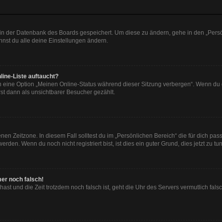
n in der Datenbank des Boards gespeichert. Um diese zu ändern, gehe in den „Persö
nst du alle deine Einstellungen ändern.
line-Liste auftaucht?
n eine Option „Meinen Online-Status während dieser Sitzung verbergen“. Wenn du d
st dann als unsichtbarer Besucher gezählt.
en Zeitzone. In diesem Fall solltest du im „Persönlichen Bereich“ die für dich passe
den. Wenn du noch nicht registriert bist, ist dies ein guter Grund, dies jetzt zu tun
mer noch falsch!
t hast und die Zeit trotzdem noch falsch ist, geht die Uhr des Servers vermutlich fal