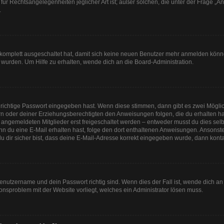
für Rechtsangelegenheiten jeglicher Art ist; außer solchen, die unter der Frage „
.
g komplett ausgeschaltet hat, damit sich keine neuen Benutzer mehr anmelden könn
 wurden. Um Hilfe zu erhalten, wende dich an die Board-Administration.
 richtige Passwort eingegeben hast. Wenn diese stimmen, dann gibt es zwei Mögl
tern oder deiner Erziehungsberechtigten den Anweisungen folgen, die du erhalten ha
u angemeldeten Mitglieder erst freigeschaltet werden – entweder musst du dies selbs
. Wenn du eine E-Mail erhalten hast, folge den dort enthaltenen Anweisungen. Anson
u dir sicher bist, dass deine E-Mail-Adresse korrekt eingegeben wurde, dann kontak
Benutzername und dein Passwort richtig sind. Wenn dies der Fall ist, wende dich a
tionsproblem mit der Website vorliegt, welches ein Administrator lösen muss.