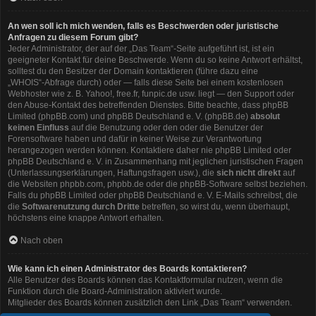
An wen soll ich mich wenden, falls es Beschwerden oder juristische
Anfragen zu diesem Forum gibt?
Jeder Administrator, der auf der „Das Team“-Seite aufgeführt ist, ist ein
geeigneter Kontakt für deine Beschwerde. Wenn du so keine Antwort erhältst,
solltest du den Besitzer der Domain kontaktieren (führe dazu eine
„WHOIS“-Abfrage
durch) oder — falls diese Seite bei einem kostenlosen
Webhoster wie z. B. Yahoo!, free.fr, funpic.de usw. liegt — den Support oder
den Abuse-Kontakt des betreffenden Dienstes. Bitte beachte, dass phpBB
Limited (phpBB.com) und phpBB Deutschland e. V. (phpBB.de)
absolut
keinen Einfluss
auf die Benutzung oder den oder die Benutzer der
Forensoftware haben und dafür in keiner Weise zur Verantwortung
herangezogen werden können. Kontaktiere daher nie phpBB Limited oder
phpBB Deutschland e. V. in Zusammenhang mit jeglichen juristischen Fragen
(Unterlassungserklärungen, Haftungsfragen usw.), die
sich nicht direkt
auf
die Websiten phpbb.com, phpbb.de oder die phpBB-Software selbst beziehen.
Falls du phpBB Limited oder phpBB Deutschland e. V. E-Mails schreibst, die
die
Softwarenutzung durch Dritte
betreffen, so wirst du, wenn überhaupt,
höchstens eine knappe Antwort erhalten.
Nach oben
Wie kann ich einen Administrator des Boards kontaktieren?
Alle Benutzer des Boards können das Kontaktformular nutzen, wenn die
Funktion durch die Board-Administration aktiviert wurde.
Mitglieder des Boards können zusätzlich den Link „Das Team“ verwenden.