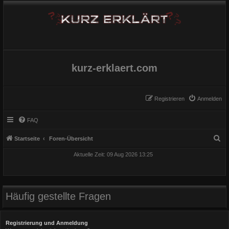
kurz-erklaert.com
Registrieren
Anmelden
FAQ
S
Startseite
Foren-Übersicht
u
Aktuelle Zeit: 09 Aug 2026 13:25
c
h
e
Häufig gestellte Fragen
Registrierung und Anmeldung