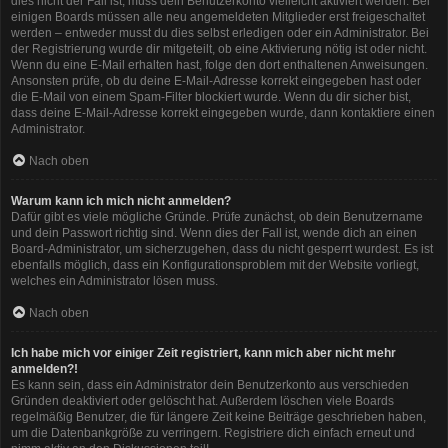
dies nicht der Fall ist, muss dein Benutzerkonto vielleicht aktiviert werden. Bei
einigen Boards müssen alle neu angemeldeten Mitglieder erst freigeschaltet
werden – entweder musst du dies selbst erledigen oder ein Administrator. Bei
der Registrierung wurde dir mitgeteilt, ob eine Aktivierung nötig ist oder nicht.
Wenn du eine E-Mail erhalten hast, folge den dort enthaltenen Anweisungen.
Ansonsten prüfe, ob du deine E-Mail-Adresse korrekt eingegeben hast oder
die E-Mail von einem Spam-Filter blockiert wurde. Wenn du dir sicher bist,
dass deine E-Mail-Adresse korrekt eingegeben wurde, dann kontaktiere einen
Administrator.
Nach oben
Warum kann ich mich nicht anmelden?
Dafür gibt es viele mögliche Gründe. Prüfe zunächst, ob dein Benutzername
und dein Passwort richtig sind. Wenn dies der Fall ist, wende dich an einen
Board-Administrator, um sicherzugehen, dass du nicht gesperrt wurdest. Es ist
ebenfalls möglich, dass ein Konfigurationsproblem mit der Website vorliegt,
welches ein Administrator lösen muss.
Nach oben
Ich habe mich vor einiger Zeit registriert, kann mich aber nicht mehr
anmelden?!
Es kann sein, dass ein Administrator dein Benutzerkonto aus verschieden
Gründen deaktiviert oder gelöscht hat. Außerdem löschen viele Boards
regelmäßig Benutzer, die für längere Zeit keine Beiträge geschrieben haben,
um die Datenbankgröße zu verringern. Registriere dich einfach erneut und