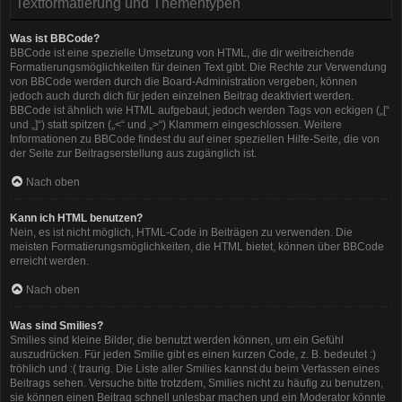
Textformatierung und Thementypen
Was ist BBCode?
BBCode ist eine spezielle Umsetzung von HTML, die dir weitreichende
Formatierungsmöglichkeiten für deinen Text gibt. Die Rechte zur Verwendung
von BBCode werden durch die Board-Administration vergeben, können
jedoch auch durch dich für jeden einzelnen Beitrag deaktiviert werden.
BBCode ist ähnlich wie HTML aufgebaut, jedoch werden Tags von eckigen („[“
und „]“) statt spitzen („<“ und „>“) Klammern eingeschlossen. Weitere
Informationen zu BBCode findest du auf einer speziellen Hilfe-Seite, die von
der Seite zur Beitragserstellung aus zugänglich ist.
Nach oben
Kann ich HTML benutzen?
Nein, es ist nicht möglich, HTML-Code in Beiträgen zu verwenden. Die
meisten Formatierungsmöglichkeiten, die HTML bietet, können über BBCode
erreicht werden.
Nach oben
Was sind Smilies?
Smilies sind kleine Bilder, die benutzt werden können, um ein Gefühl
auszudrücken. Für jeden Smilie gibt es einen kurzen Code, z. B. bedeutet :)
fröhlich und :( traurig. Die Liste aller Smilies kannst du beim Verfassen eines
Beitrags sehen. Versuche bitte trotzdem, Smilies nicht zu häufig zu benutzen,
sie können einen Beitrag schnell unlesbar machen und ein Moderator könnte