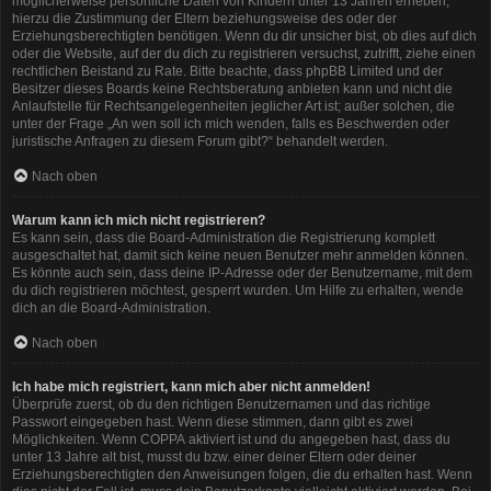
möglicherweise persönliche Daten von Kindern unter 13 Jahren erheben,
hierzu die Zustimmung der Eltern beziehungsweise des oder der
Erziehungsberechtigten benötigen. Wenn du dir unsicher bist, ob dies auf dich
oder die Website, auf der du dich zu registrieren versuchst, zutrifft, ziehe einen
rechtlichen Beistand zu Rate. Bitte beachte, dass phpBB Limited und der
Besitzer dieses Boards keine Rechtsberatung anbieten kann und nicht die
Anlaufstelle für Rechtsangelegenheiten jeglicher Art ist; außer solchen, die
unter der Frage „An wen soll ich mich wenden, falls es Beschwerden oder
juristische Anfragen zu diesem Forum gibt?“ behandelt werden.
Nach oben
Warum kann ich mich nicht registrieren?
Es kann sein, dass die Board-Administration die Registrierung komplett
ausgeschaltet hat, damit sich keine neuen Benutzer mehr anmelden können.
Es könnte auch sein, dass deine IP-Adresse oder der Benutzername, mit dem
du dich registrieren möchtest, gesperrt wurden. Um Hilfe zu erhalten, wende
dich an die Board-Administration.
Nach oben
Ich habe mich registriert, kann mich aber nicht anmelden!
Überprüfe zuerst, ob du den richtigen Benutzernamen und das richtige
Passwort eingegeben hast. Wenn diese stimmen, dann gibt es zwei
Möglichkeiten. Wenn
COPPA
aktiviert ist und du angegeben hast, dass du
unter 13 Jahre alt bist, musst du bzw. einer deiner Eltern oder deiner
Erziehungsberechtigten den Anweisungen folgen, die du erhalten hast. Wenn