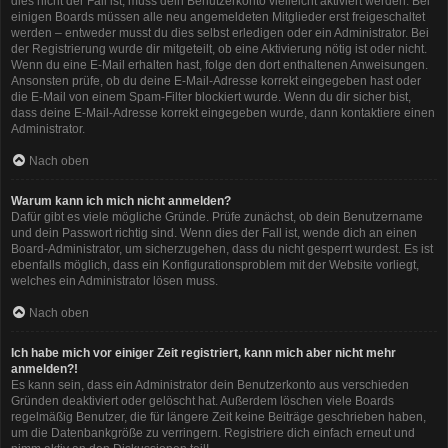
dies nicht der Fall ist, muss dein Benutzerkonto vielleicht aktiviert werden. Bei
einigen Boards müssen alle neu angemeldeten Mitglieder erst freigeschaltet
werden – entweder musst du dies selbst erledigen oder ein Administrator. Bei
der Registrierung wurde dir mitgeteilt, ob eine Aktivierung nötig ist oder nicht.
Wenn du eine E-Mail erhalten hast, folge den dort enthaltenen Anweisungen.
Ansonsten prüfe, ob du deine E-Mail-Adresse korrekt eingegeben hast oder
die E-Mail von einem Spam-Filter blockiert wurde. Wenn du dir sicher bist,
dass deine E-Mail-Adresse korrekt eingegeben wurde, dann kontaktiere einen
Administrator.
Nach oben
Warum kann ich mich nicht anmelden?
Dafür gibt es viele mögliche Gründe. Prüfe zunächst, ob dein Benutzername
und dein Passwort richtig sind. Wenn dies der Fall ist, wende dich an einen
Board-Administrator, um sicherzugehen, dass du nicht gesperrt wurdest. Es ist
ebenfalls möglich, dass ein Konfigurationsproblem mit der Website vorliegt,
welches ein Administrator lösen muss.
Nach oben
Ich habe mich vor einiger Zeit registriert, kann mich aber nicht mehr
anmelden?!
Es kann sein, dass ein Administrator dein Benutzerkonto aus verschieden
Gründen deaktiviert oder gelöscht hat. Außerdem löschen viele Boards
regelmäßig Benutzer, die für längere Zeit keine Beiträge geschrieben haben,
um die Datenbankgröße zu verringern. Registriere dich einfach erneut und