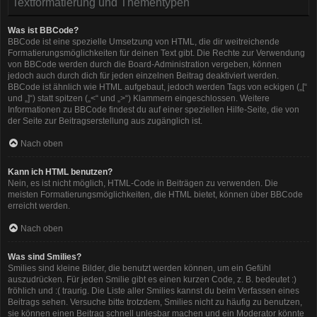
Textformatierung und Thementypen
Was ist BBCode?
BBCode ist eine spezielle Umsetzung von HTML, die dir weitreichende
Formatierungsmöglichkeiten für deinen Text gibt. Die Rechte zur Verwendung
von BBCode werden durch die Board-Administration vergeben, können
jedoch auch durch dich für jeden einzelnen Beitrag deaktiviert werden.
BBCode ist ähnlich wie HTML aufgebaut, jedoch werden Tags von eckigen („[“
und „]“) statt spitzen („<“ und „>“) Klammern eingeschlossen. Weitere
Informationen zu BBCode findest du auf einer speziellen Hilfe-Seite, die von
der Seite zur Beitragserstellung aus zugänglich ist.
Nach oben
Kann ich HTML benutzen?
Nein, es ist nicht möglich, HTML-Code in Beiträgen zu verwenden. Die
meisten Formatierungsmöglichkeiten, die HTML bietet, können über BBCode
erreicht werden.
Nach oben
Was sind Smilies?
Smilies sind kleine Bilder, die benutzt werden können, um ein Gefühl
auszudrücken. Für jeden Smilie gibt es einen kurzen Code, z. B. bedeutet :)
fröhlich und :( traurig. Die Liste aller Smilies kannst du beim Verfassen eines
Beitrags sehen. Versuche bitte trotzdem, Smilies nicht zu häufig zu benutzen,
sie können einen Beitrag schnell unlesbar machen und ein Moderator könnte