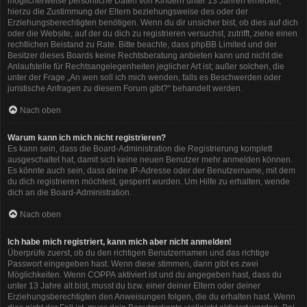
möglicherweise persönliche Daten von Kindern unter 13 Jahren erheben,
hierzu die Zustimmung der Eltern beziehungsweise des oder der
Erziehungsberechtigten benötigen. Wenn du dir unsicher bist, ob dies auf dich
oder die Website, auf der du dich zu registrieren versuchst, zutrifft, ziehe einen
rechtlichen Beistand zu Rate. Bitte beachte, dass phpBB Limited und der
Besitzer dieses Boards keine Rechtsberatung anbieten kann und nicht die
Anlaufstelle für Rechtsangelegenheiten jeglicher Art ist; außer solchen, die
unter der Frage „An wen soll ich mich wenden, falls es Beschwerden oder
juristische Anfragen zu diesem Forum gibt?“ behandelt werden.
Nach oben
Warum kann ich mich nicht registrieren?
Es kann sein, dass die Board-Administration die Registrierung komplett
ausgeschaltet hat, damit sich keine neuen Benutzer mehr anmelden können.
Es könnte auch sein, dass deine IP-Adresse oder der Benutzername, mit dem
du dich registrieren möchtest, gesperrt wurden. Um Hilfe zu erhalten, wende
dich an die Board-Administration.
Nach oben
Ich habe mich registriert, kann mich aber nicht anmelden!
Überprüfe zuerst, ob du den richtigen Benutzernamen und das richtige
Passwort eingegeben hast. Wenn diese stimmen, dann gibt es zwei
Möglichkeiten. Wenn
COPPA
aktiviert ist und du angegeben hast, dass du
unter 13 Jahre alt bist, musst du bzw. einer deiner Eltern oder deiner
Erziehungsberechtigten den Anweisungen folgen, die du erhalten hast. Wenn