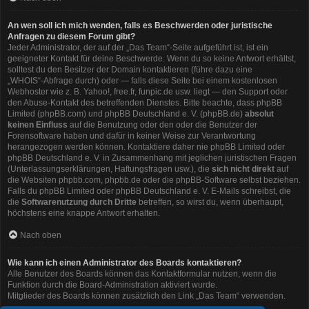
An wen soll ich mich wenden, falls es Beschwerden oder juristische
Anfragen zu diesem Forum gibt?
Jeder Administrator, der auf der „Das Team“-Seite aufgeführt ist, ist ein
geeigneter Kontakt für deine Beschwerde. Wenn du so keine Antwort erhältst,
solltest du den Besitzer der Domain kontaktieren (führe dazu eine
„WHOIS“-Abfrage
durch) oder — falls diese Seite bei einem kostenlosen
Webhoster wie z. B. Yahoo!, free.fr, funpic.de usw. liegt — den Support oder
den Abuse-Kontakt des betreffenden Dienstes. Bitte beachte, dass phpBB
Limited (phpBB.com) und phpBB Deutschland e. V. (phpBB.de)
absolut
keinen Einfluss
auf die Benutzung oder den oder die Benutzer der
Forensoftware haben und dafür in keiner Weise zur Verantwortung
herangezogen werden können. Kontaktiere daher nie phpBB Limited oder
phpBB Deutschland e. V. in Zusammenhang mit jeglichen juristischen Fragen
(Unterlassungserklärungen, Haftungsfragen usw.), die
sich nicht direkt
auf
die Websiten phpbb.com, phpbb.de oder die phpBB-Software selbst beziehen.
Falls du phpBB Limited oder phpBB Deutschland e. V. E-Mails schreibst, die
die
Softwarenutzung durch Dritte
betreffen, so wirst du, wenn überhaupt,
höchstens eine knappe Antwort erhalten.
Nach oben
Wie kann ich einen Administrator des Boards kontaktieren?
Alle Benutzer des Boards können das Kontaktformular nutzen, wenn die
Funktion durch die Board-Administration aktiviert wurde.
Mitglieder des Boards können zusätzlich den Link „Das Team“ verwenden.