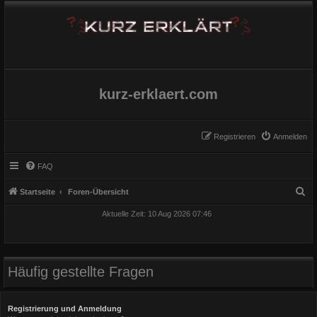
kurz-erklaert.com
Registrieren
Anmelden
FAQ
S
Startseite
Foren-Übersicht
u
Aktuelle Zeit: 10 Aug 2026 07:46
c
h
e
Häufig gestellte Fragen
Registrierung und Anmeldung