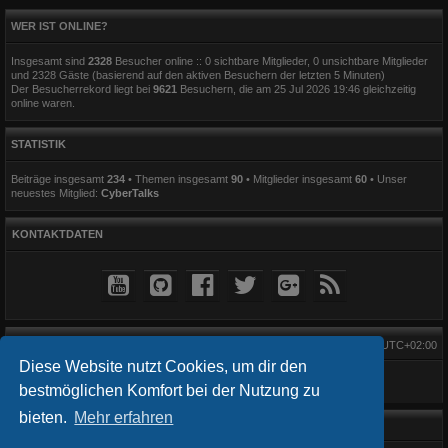
WER IST ONLINE?
Insgesamt sind
2328
Besucher online :: 0 sichtbare Mitglieder, 0 unsichtbare Mitglieder
und 2328 Gäste (basierend auf den aktiven Besuchern der letzten 5 Minuten)
Der Besucherrekord liegt bei
9621
Besuchern, die am 25 Jul 2026 19:46 gleichzeitig
online waren.
STATISTIK
Beiträge insgesamt
234
• Themen insgesamt
90
• Mitglieder insgesamt
60
• Unser
neuestes Mitglied:
CyberTalks
KONTAKTDATEN
Alle Zeiten sind
UTC+02:00
Diese Website nutzt Cookies, um dir den
bestmöglichen Komfort bei der Nutzung zu
bieten.
Mehr erfahren
Startseite
Foren-Übersicht