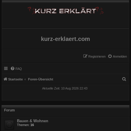
kurz-erklaert.com
Registrieren
Anmelden
FAQ
S
Startseite
Foren-Übersicht
u
Aktuelle Zeit: 10 Aug 2026 22:43
c
h
e
Forum
Bauen & Wohnen
Themen:
16