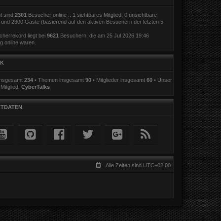
t sind
2301
Besucher online :: 1 sichtbares Mitglied, 0 unsichtbare
r und 2300 Gäste (basierend auf den aktiven Besuchern der letzten 5
herrekord liegt bei
9621
Besuchern, die am 25 Jul 2026 19:46
ig online waren.
IK
 insgesamt
234
• Themen insgesamt
90
• Mitglieder insgesamt
60
• Unser
Mitglied:
CyberTalks
TDATEN
Alle Zeiten sind
UTC+02:00