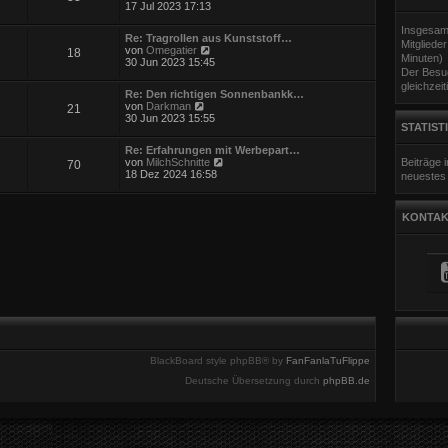
i
e
17 Jul 2023 17:13
e
t
u
r
r
e
Insgesam
B
a
Re: Tragrollen aus Kunststoff…
s
Mitgliede
e
g
N
von
Omegatier
18
t
i
Minuten)
e
30 Jun 2023 15:45
e
t
Der Besuc
u
r
r
e
gleichzeit
B
a
Re: Den richtigen Sonnenbankk…
s
e
g
N
von
Darkman
21
t
i
e
30 Jun 2023 15:55
e
t
STATIST
u
r
r
e
B
a
Re: Erfahrungen mit Werbepart…
s
e
g
N
von
MilchSchnitte
Beiträge
70
t
i
e
18 Dez 2024 16:58
neuestes 
e
t
u
r
r
e
B
a
s
e
g
KONTAK
t
i
e
t
r
r
B
a
e
g
i
t
r
a
g
BlackBoard style phpBB® by
FanFanlaTuFlippe
Deutsche Übersetzung durch
phpBB.de