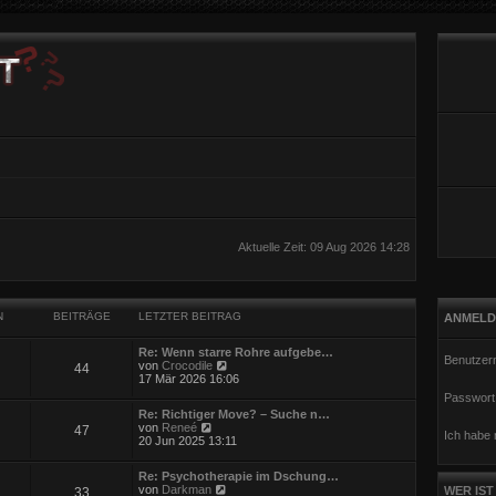
Aktuelle Zeit: 09 Aug 2026 14:28
N
BEITRÄGE
LETZTER BEITRAG
ANMELD
Re: Wenn starre Rohre aufgebe…
Benutzer
N
von
Crocodile
44
e
17 Mär 2026 16:06
u
Passwort
e
Re: Richtiger Move? – Suche n…
s
N
von
Reneé
47
t
Ich habe
e
20 Jun 2025 13:11
e
u
r
e
B
Re: Psychotherapie im Dschung…
s
e
N
von
Darkman
WER IST
33
t