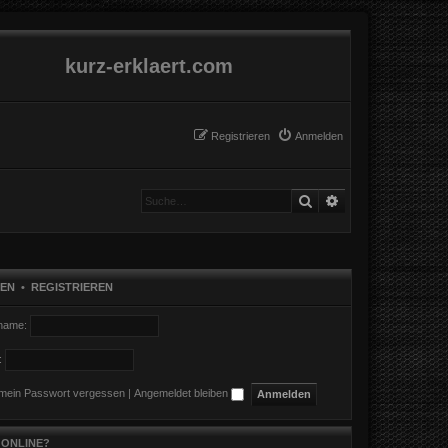
kurz-erklaert.com
Registrieren
Anmelden
Suche
Erweiterte Suche
EN
•
REGISTRIEREN
name:
:
 mein Passwort vergessen
|
Angemeldet bleiben
 ONLINE?