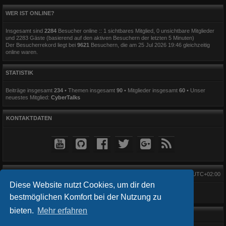
WER IST ONLINE?
Insgesamt sind
2284
Besucher online :: 1 sichtbares Mitglied, 0 unsichtbare Mitglieder
und 2283 Gäste (basierend auf den aktiven Besuchern der letzten 5 Minuten)
Der Besucherrekord liegt bei
9621
Besuchern, die am 25 Jul 2026 19:46 gleichzeitig
online waren.
STATISTIK
Beiträge insgesamt
234
• Themen insgesamt
90
• Mitglieder insgesamt
60
• Unser
neuestes Mitglied:
CyberTalks
KONTAKTDATEN
Alle Zeiten sind
UTC+02:00
Diese Website nutzt Cookies, um dir den
bestmöglichen Komfort bei der Nutzung zu
bieten.
Mehr erfahren
Startseite
Foren-Übersicht