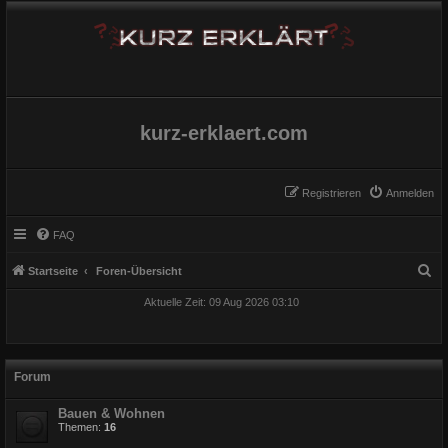
kurz-erklaert.com
Registrieren
Anmelden
FAQ
S
Startseite
Foren-Übersicht
u
Aktuelle Zeit: 09 Aug 2026 03:10
c
h
e
Forum
Bauen & Wohnen
Themen:
16