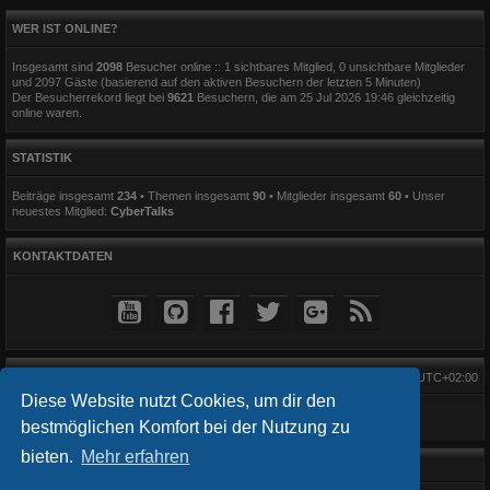
WER IST ONLINE?
Insgesamt sind
2098
Besucher online :: 1 sichtbares Mitglied, 0 unsichtbare Mitglieder
und 2097 Gäste (basierend auf den aktiven Besuchern der letzten 5 Minuten)
Der Besucherrekord liegt bei
9621
Besuchern, die am 25 Jul 2026 19:46 gleichzeitig
online waren.
STATISTIK
Beiträge insgesamt
234
• Themen insgesamt
90
• Mitglieder insgesamt
60
• Unser
neuestes Mitglied:
CyberTalks
KONTAKTDATEN
Alle Zeiten sind
UTC+02:00
Diese Website nutzt Cookies, um dir den
bestmöglichen Komfort bei der Nutzung zu
bieten.
Mehr erfahren
Startseite
Foren-Übersicht