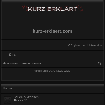
kurz-erklaert.com
Registrieren
Anmelden
FAQ
S
Startseite
Foren-Übersicht
u
Aktuelle Zeit: 06 Aug 2026 22:29
c
h
e
Forum
Bauen & Wohnen
Themen:
16