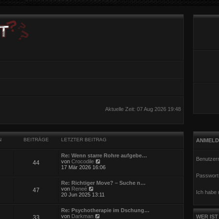
Aktuelle Zeit: 07 Aug 2026 19:48
N
BEITRÄGE
LETZTER BEITRAG
ANMELD
Re: Wenn starre Rohre aufgebe…
Benutzer
N
von
Crocodile
44
e
17 Mär 2026 16:06
u
Passwort
e
Re: Richtiger Move? – Suche n…
s
N
von
Reneé
47
t
Ich habe
e
20 Jun 2025 13:11
e
u
r
e
B
Re: Psychotherapie im Dschung…
s
e
N
von
Darkman
WER IST
33
t