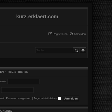
kurz-erklaert.com
Registrieren
Anmelden
Suche
Erweiterte Suche
EN
•
REGISTRIEREN
name:
:
 mein Passwort vergessen
|
Angemeldet bleiben
 ONLINE?