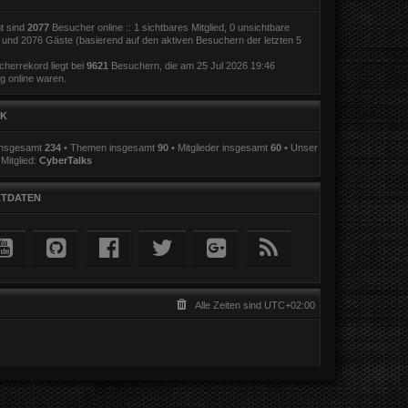
t sind
2077
Besucher online :: 1 sichtbares Mitglied, 0 unsichtbare
r und 2076 Gäste (basierend auf den aktiven Besuchern der letzten 5
herrekord liegt bei
9621
Besuchern, die am 25 Jul 2026 19:46
ig online waren.
IK
 insgesamt
234
• Themen insgesamt
90
• Mitglieder insgesamt
60
• Unser
Mitglied:
CyberTalks
TDATEN
Alle Zeiten sind
UTC+02:00