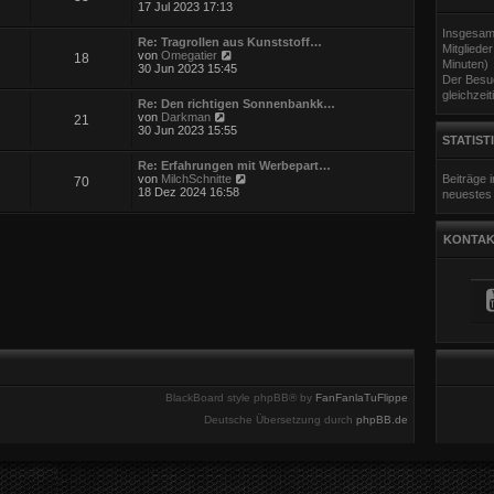
i
e
17 Jul 2023 17:13
e
t
u
r
r
e
Insgesam
B
a
Re: Tragrollen aus Kunststoff…
s
Mitgliede
e
g
N
von
Omegatier
18
t
i
Minuten)
e
30 Jun 2023 15:45
e
t
Der Besuc
u
r
r
e
gleichzeit
B
a
Re: Den richtigen Sonnenbankk…
s
e
g
N
von
Darkman
21
t
i
e
30 Jun 2023 15:55
e
t
STATIST
u
r
r
e
B
a
Re: Erfahrungen mit Werbepart…
s
e
g
N
von
MilchSchnitte
Beiträge
70
t
i
e
18 Dez 2024 16:58
neuestes 
e
t
u
r
r
e
B
a
s
e
g
KONTAK
t
i
e
t
r
r
B
a
e
g
i
t
r
a
g
BlackBoard style phpBB® by
FanFanlaTuFlippe
Deutsche Übersetzung durch
phpBB.de