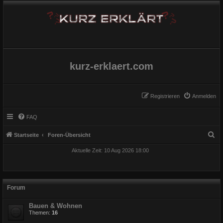
kurz-erklaert.com
Registrieren
Anmelden
FAQ
S
Startseite
Foren-Übersicht
u
Aktuelle Zeit: 10 Aug 2026 18:00
c
h
e
Forum
Bauen & Wohnen
Themen:
16