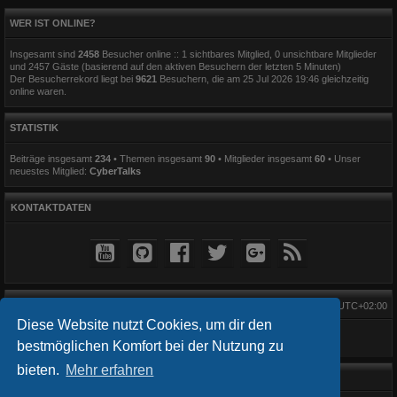
WER IST ONLINE?
Insgesamt sind
2458
Besucher online :: 1 sichtbares Mitglied, 0 unsichtbare Mitglieder
und 2457 Gäste (basierend auf den aktiven Besuchern der letzten 5 Minuten)
Der Besucherrekord liegt bei
9621
Besuchern, die am 25 Jul 2026 19:46 gleichzeitig
online waren.
STATISTIK
Beiträge insgesamt
234
• Themen insgesamt
90
• Mitglieder insgesamt
60
• Unser
neuestes Mitglied:
CyberTalks
KONTAKTDATEN
Alle Zeiten sind
UTC+02:00
Diese Website nutzt Cookies, um dir den
bestmöglichen Komfort bei der Nutzung zu
bieten.
Mehr erfahren
Startseite
Foren-Übersicht