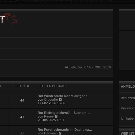
Aktuelle Zeit: 07 Aug 2026 21:34
N
BEITRÄGE
LETZTER BEITRAG
ANMELD
Re: Wenn starre Rohre aufgebe…
Benutzer
N
von
Crocodile
44
e
17 Mär 2026 16:06
u
Passwort
e
Re: Richtiger Move? – Suche n…
s
N
von
Reneé
47
t
Ich habe
e
20 Jun 2025 13:11
e
u
r
e
B
Re: Psychotherapie im Dschung…
s
e
N
von
Darkman
WER IST
33
t