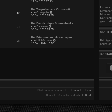
i
e
17 Jul 2023 17:13
e
t
u
r
r
e
Insgesam
B
a
Re: Tragrollen aus Kunststoff…
s
Mitgliede
e
g
N
von
Omegatier
18
t
i
Minuten)
e
30 Jun 2023 15:45
e
t
Der Besuc
u
r
r
e
gleichzeit
B
a
Re: Den richtigen Sonnenbankk…
s
e
g
N
von
Darkman
21
t
i
e
30 Jun 2023 15:55
e
t
STATIST
u
r
r
e
B
a
Re: Erfahrungen mit Werbepart…
s
e
g
N
von
MilchSchnitte
Beiträge
70
t
i
e
18 Dez 2024 16:58
neuestes 
e
t
u
r
r
e
B
a
s
e
g
KONTAK
t
i
e
t
r
r
B
a
e
g
i
t
r
a
g
BlackBoard style phpBB® by
FanFanlaTuFlippe
Deutsche Übersetzung durch
phpBB.de