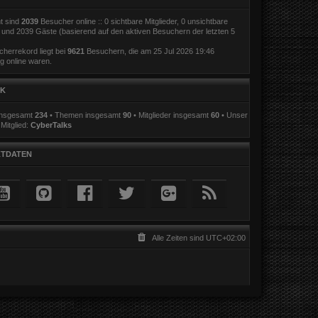
t sind
2039
Besucher online :: 0 sichtbare Mitglieder, 0 unsichtbare
r und 2039 Gäste (basierend auf den aktiven Besuchern der letzten 5
herrekord liegt bei
9621
Besuchern, die am 25 Jul 2026 19:46
ig online waren.
IK
 insgesamt
234
• Themen insgesamt
90
• Mitglieder insgesamt
60
• Unser
Mitglied:
CyberTalks
TDATEN
Alle Zeiten sind
UTC+02:00