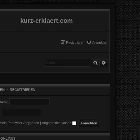
kurz-erklaert.com
Registrieren
Anmelden
Suche
Erweiterte Suche
EN
•
REGISTRIEREN
name:
:
 mein Passwort vergessen
|
Angemeldet bleiben
 ONLINE?