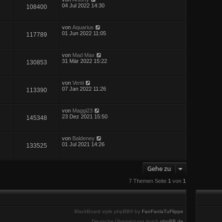
04 Jul 2022 14:30
108400
von
Aquarius
01 Jun 2022 11:05
117789
von
Mad Max
31 Mär 2022 15:22
130853
von
Venti
07 Jan 2022 11:26
113390
von
Maggi23
23 Dez 2021 15:50
145348
von
Baldeney
01 Jul 2021 14:26
133525
Gehe zu
7 Themen Seite
1
von
1
BlackBoard style phpBB® by
FanFanlaTuFlippe
Deutsche Übersetzung durch
phpBB.de