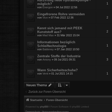
Kurzfristig neue Hydraulikpumpe -
1
möglich?
von
Energon
» 04 Jul 2022 12:56
Eingefrorene Rohre vermeiden
2
von
Vice
» 07 Feb 2022 12:36
Kennt sich jemand mit PEEK
2
Kunststoff aus?
von
Mad Max
» 31 Mär 2022 15:04
Informationen bezüglich
1
Schleiftechnologie
von
Baldeney
» 07 Jan 2022 10:50
Zentrale Stoffe der Industrie
3
von
Antony
» 09 Jul 2021 09:31
Wann Sicherheitsschuhe?
1
von
Venti
» 01 Jul 2021 14:15
Neues Thema
Zurück zur Foren-Übersicht
Startseite
Foren-Übersicht
Powered by
phpBB
® Forum Software © phpBB Limited
Datenschutz
|
Nutzungsbedingungen