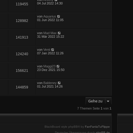
04 Jul 2022 14:30
119455
von
Aquarius
01 Jun 2022 11:05
128982
von
Mad Max
31 Mär 2022 15:22
141913
von
Venti
07 Jan 2022 11:26
124240
von
Maggi23
23 Dez 2021 15:50
156621
von
Baldeney
01 Jul 2021 14:26
144859
Gehe zu
7 Themen Seite
1
von
1
BlackBoard style phpBB® by
FanFanlaTuFlippe
Deutsche Übersetzung durch
phpBB.de