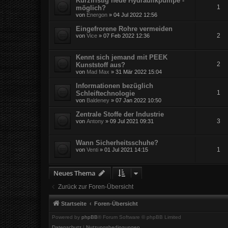
Kurzfristig neue Hydraulikpumpe -
1
möglich?
von
Energon
» 04 Jul 2022 12:56
Eingefrorene Rohre vermeiden
2
von
Vice
» 07 Feb 2022 12:36
Kennt sich jemand mit PEEK
2
Kunststoff aus?
von
Mad Max
» 31 Mär 2022 15:04
Informationen bezüglich
1
Schleiftechnologie
von
Baldeney
» 07 Jan 2022 10:50
Zentrale Stoffe der Industrie
3
von
Antony
» 09 Jul 2021 09:31
Wann Sicherheitsschuhe?
1
von
Venti
» 01 Jul 2021 14:15
Neues Thema
Zurück zur Foren-Übersicht
Startseite
Foren-Übersicht
Powered by
phpBB
® Forum Software © phpBB Limited
Datenschutz
|
Nutzungsbedingungen