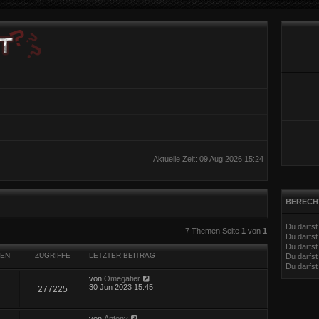
Aktuelle Zeit: 09 Aug 2026 15:24
BERECH
Du darfs
eiterte Suche
7 Themen Seite
1
von
1
Du darfs
Du darfst
EN
ZUGRIFFE
LETZTER BEITRAG
Du darfst
Du darfs
von
Omegatier
30 Jun 2023 15:45
277225
von
Antony