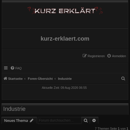
kurz-erklaert.com
Registrieren
Anmelden
FAQ
S
Startseite
Foren-Übersicht
Industrie
u
Aktuelle Zeit: 09 Aug 2026 06:55
c
h
e
Industrie
Suche
Erweiterte Suche
Neues Thema
7 Themen Seite
1
von
1