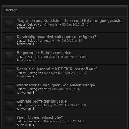
Themen
Tragrollen aus Kunststoff - Ideen und Erfahrungen gesucht!
Letzter Beitrag von
Omegatier
«
30 Jun 2023 15:45
Antworten:
1
Kurzfristig neue Hydraulikpumpe - möglich?
Letzter Beitrag von
Antony
«
04 Jul 2022 14:30
Antworten:
1
Eingefrorene Rohre vermeiden
Letzter Beitrag von
Aquarius
«
01 Jun 2022 11:05
Antworten:
2
Kennt sich jemand mit PEEK Kunststoff aus?
Letzter Beitrag von
Mad Max
«
31 Mär 2022 15:22
Antworten:
2
Informationen bezüglich Schleiftechnologie
Letzter Beitrag von
Venti
«
07 Jan 2022 11:26
Antworten:
1
Zentrale Stoffe der Industrie
Letzter Beitrag von
Maggi23
«
23 Dez 2021 15:50
Antworten:
3
Wann Sicherheitsschuhe?
Letzter Beitrag von
Baldeney
«
01 Jul 2021 14:26
Antworten:
1