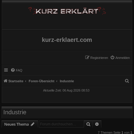
kurz-erklaert.com
Registrieren
Anmelden
FAQ
S
Startseite
Foren-Übersicht
Industrie
u
Aktuelle Zeit: 06 Aug 2026 08:53
c
h
e
Industrie
Suche
Erweiterte Suche
Neues Thema
7 Themen Seite
1
von
1