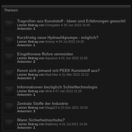
Themen
Tragrollen aus Kunststoff - Ideen und Erfahrungen gesucht!
Letzter Beitrag von
Omegatier
«
30 Jun 2023 15:45
Antworten:
1
Kurzfristig neue Hydraulikpumpe - möglich?
Letzter Beitrag von
Antony
«
04 Jul 2022 14:30
Antworten:
1
Eingefrorene Rohre vermeiden
Letzter Beitrag von
Aquarius
«
01 Jun 2022 11:05
Antworten:
2
Kennt sich jemand mit PEEK Kunststoff aus?
Letzter Beitrag von
Mad Max
«
31 Mär 2022 15:22
Antworten:
2
Informationen bezüglich Schleiftechnologie
Letzter Beitrag von
Venti
«
07 Jan 2022 11:26
Antworten:
1
Zentrale Stoffe der Industrie
Letzter Beitrag von
Maggi23
«
23 Dez 2021 15:50
Antworten:
3
Wann Sicherheitsschuhe?
Letzter Beitrag von
Baldeney
«
01 Jul 2021 14:26
Antworten:
1