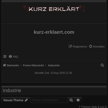
kurz-erklaert.com
Registrieren
Anmelden
FAQ
S
Startseite
Foren-Übersicht
Industrie
u
Aktuelle Zeit: 10 Aug 2026 21:58
c
h
e
Industrie
Suche
Erweiterte Suche
Neues Thema
7 Themen Seite
1
von
1