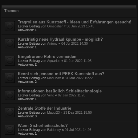
Themen
Tragrollen aus Kunststoff - Ideen und Erfahrungen gesucht!
Letzter Beitrag von
Omegatier
«
30 Jun 2023 15:45
Antworten:
1
Kurzfristig neue Hydraulikpumpe - möglich?
Letzter Beitrag von
Antony
«
04 Jul 2022 14:30
Antworten:
1
Eingefrorene Rohre vermeiden
Letzter Beitrag von
Aquarius
«
01 Jun 2022 11:05
Antworten:
2
Kennt sich jemand mit PEEK Kunststoff aus?
Letzter Beitrag von
Mad Max
«
31 Mär 2022 15:22
Antworten:
2
Informationen bezüglich Schleiftechnologie
Letzter Beitrag von
Venti
«
07 Jan 2022 11:26
Antworten:
1
Zentrale Stoffe der Industrie
Letzter Beitrag von
Maggi23
«
23 Dez 2021 15:50
Antworten:
3
Wann Sicherheitsschuhe?
Letzter Beitrag von
Baldeney
«
01 Jul 2021 14:26
Antworten:
1