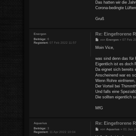
Das hatten wir die Jah
Corona-bedingte Lüften
Gruß
Re: Eingefrorene 
Energon
Beiträge:
6
B
von
Energon
»
07 Feb 2
Registriert:
07 Feb 2022 11:57
e
i
Moin Vice,
t
r
a
was sind denn das für
g
Eigentlich ist es doc
Da eignet sich bereits
Anscheinend war es sch
Wenn Rohre einfrieren,
Der Vorteil bei Thimmth
Und falls eine Spezial
Die sollten eigentlich 
MfG
Re: Eingefrorene 
Aquarius
Beiträge:
3
B
von
Aquarius
»
01 Jun 2
Registriert:
11 Apr 2022 10:04
e