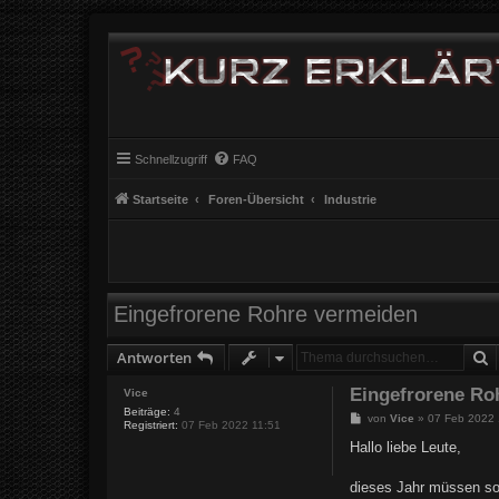
Schnellzugriff
FAQ
Startseite
Foren-Übersicht
Industrie
Eingefrorene Rohre vermeiden
S
Antworten
Eingefrorene Ro
Vice
Beiträge:
4
B
von
Vice
»
07 Feb 2022 
Registriert:
07 Feb 2022 11:51
e
i
Hallo liebe Leute,
t
r
a
dieses Jahr müssen so
g