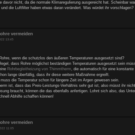
re davor nicht, da die normale Klimaregulierung ausgereicht hat. Scheinbar wa
 und die Luftfilter haben etwas daran verändert. Was würdet ihr vorschlagen?
Rohre vermeiden
022 13:45
 Rohre, wenn die schutzlos den äußeren Temperaturen ausgesetzt sind?
h Regel, dass Rohre möglichst beständigen Temperaturen ausgesetzt sein müs
 eine
Rohrbegleitheizung von Thimmtherm
, die automatisch für eine konstante
on lange überfällig, dass ihr diese weitere Maßnahme ergreift.
 muss die Temperatur schon für längere Zeit im Argen gewesen sein.
erm ist, dass das Preis-Leistungs-Verhältnis sehr gut ist, also müsst ihr nicht
lösung braucht, können die das ebenfalls anfertigen. Lohnt sich also, das Unt
schnell Abhilfe schaffen können!
Rohre vermeiden
022 11:05