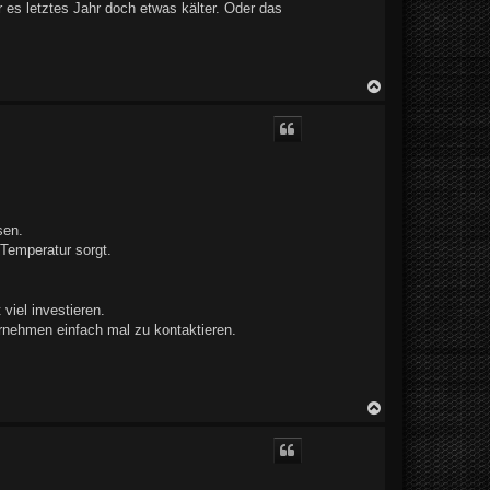
r es letztes Jahr doch etwas kälter. Oder das
N
a
c
h
o
b
e
n
sen.
 Temperatur sorgt.
 viel investieren.
ernehmen einfach mal zu kontaktieren.
N
a
c
h
o
b