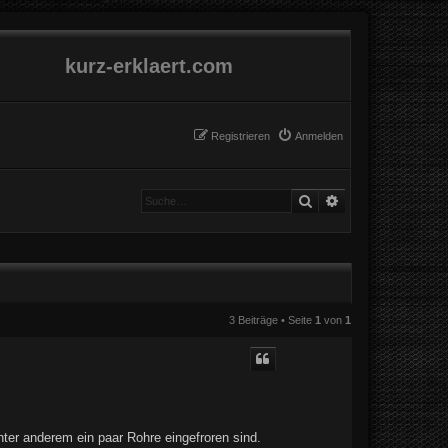
kurz-erklaert.com
Registrieren
Anmelden
Suche
Erweiterte Suche
3 Beiträge • Seite
1
von
1
er anderem ein paar Rohre eingefroren sind.