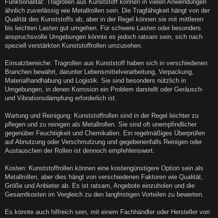
a
Funktionalität: Tragrollen aus Kunststoff können in vielen Anwendungen
g
ähnlich zuverlässig wie Metallrollen sein. Die Tragfähigkeit hängt von der
Qualität des Kunststoffs ab, aber in der Regel können sie mit mittleren
bis leichten Lasten gut umgehen. Für schwere Lasten oder besonders
anspruchsvolle Umgebungen könnte es jedoch ratsam sein, sich nach
speziell verstärkten Kunststoffrollen umzusehen.
Einsatzbereiche: Tragrollen aus Kunststoff haben sich in verschiedenen
Branchen bewährt, darunter Lebensmittelverarbeitung, Verpackung,
Materialhandhabung und Logistik. Sie sind besonders nützlich in
Umgebungen, in denen Korrosion ein Problem darstellt oder Geräusch-
und Vibrationsdämpfung erforderlich ist.
Wartung und Reinigung: Kunststoffrollen sind in der Regel leichter zu
pflegen und zu reinigen als Metallrollen. Sie sind oft unempfindlicher
gegenüber Feuchtigkeit und Chemikalien. Ein regelmäßiges Überprüfen
auf Abnutzung oder Verschmutzung und gegebenenfalls Reinigen oder
Austauschen der Rollen ist dennoch empfehlenswert.
Kosten: Kunststoffrollen können eine kostengünstigere Option sein als
Metallrollen, aber dies hängt von verschiedenen Faktoren wie Qualität,
Größe und Anbieter ab. Es ist ratsam, Angebote einzuholen und die
Gesamtkosten im Vergleich zu den langfristigen Vorteilen zu bewerten.
Es könnte auch hilfreich sein, mit einem Fachhändler oder Hersteller von