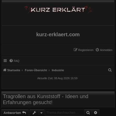
kurz-erklaert.com
Registrieren
Anmelden
FAQ
S
Startseite
Foren-Übersicht
Industrie
u
Aktuelle Zeit: 08 Aug 2026 16:59
c
h
e
Tragrollen aus Kunststoff - Ideen und
Erfahrungen gesucht!
Suche
Erweiterte
Antworten