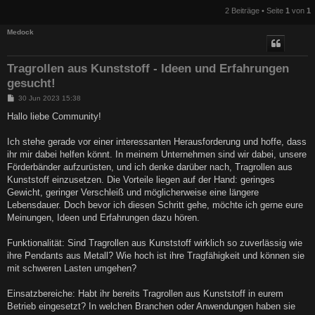
2 Beiträge • Seite
1
von
1
Medock
Tragrollen aus Kunststoff - Ideen und Erfahrungen
gesucht!
B
30 Jun 2023 15:38
e
i
Hallo liebe Community!
t
r
a
Ich stehe gerade vor einer interessanten Herausforderung und hoffe, dass
g
ihr mir dabei helfen könnt. In meinem Unternehmen sind wir dabei, unsere
Förderbänder aufzurüsten, und ich denke darüber nach, Tragrollen aus
Kunststoff einzusetzen. Die Vorteile liegen auf der Hand: geringes
Gewicht, geringer Verschleiß und möglicherweise eine längere
Lebensdauer. Doch bevor ich diesen Schritt gehe, möchte ich gerne eure
Meinungen, Ideen und Erfahrungen dazu hören.
Funktionalität: Sind Tragrollen aus Kunststoff wirklich so zuverlässig wie
ihre Pendants aus Metall? Wie hoch ist ihre Tragfähigkeit und können sie
mit schweren Lasten umgehen?
Einsatzbereiche: Habt ihr bereits Tragrollen aus Kunststoff in eurem
Betrieb eingesetzt? In welchen Branchen oder Anwendungen haben sie