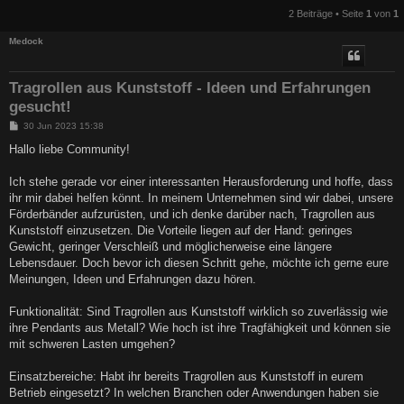
2 Beiträge • Seite
1
von
1
Medock
Tragrollen aus Kunststoff - Ideen und Erfahrungen
gesucht!
B
30 Jun 2023 15:38
e
i
Hallo liebe Community!
t
r
a
Ich stehe gerade vor einer interessanten Herausforderung und hoffe, dass
g
ihr mir dabei helfen könnt. In meinem Unternehmen sind wir dabei, unsere
Förderbänder aufzurüsten, und ich denke darüber nach, Tragrollen aus
Kunststoff einzusetzen. Die Vorteile liegen auf der Hand: geringes
Gewicht, geringer Verschleiß und möglicherweise eine längere
Lebensdauer. Doch bevor ich diesen Schritt gehe, möchte ich gerne eure
Meinungen, Ideen und Erfahrungen dazu hören.
Funktionalität: Sind Tragrollen aus Kunststoff wirklich so zuverlässig wie
ihre Pendants aus Metall? Wie hoch ist ihre Tragfähigkeit und können sie
mit schweren Lasten umgehen?
Einsatzbereiche: Habt ihr bereits Tragrollen aus Kunststoff in eurem
Betrieb eingesetzt? In welchen Branchen oder Anwendungen haben sie