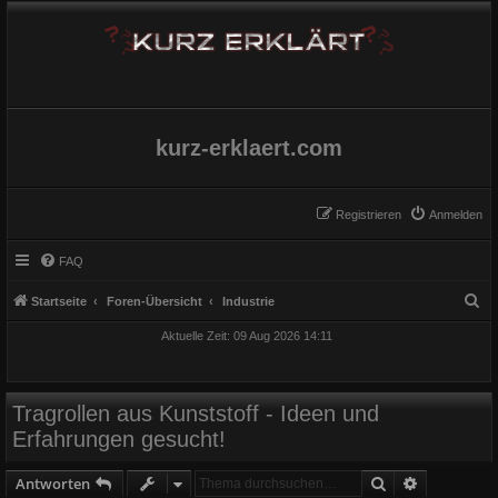
kurz-erklaert.com
Registrieren
Anmelden
FAQ
S
Startseite
Foren-Übersicht
Industrie
u
Aktuelle Zeit: 09 Aug 2026 14:11
c
h
e
Tragrollen aus Kunststoff - Ideen und
Erfahrungen gesucht!
Suche
Erweiterte
Antworten