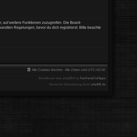
r, auf weitere Funktionen zuzugreifen. Die Board-
ndten Regelungen, bevor du dich registrierst. Bitte beachte
Alle Cookies löschen
Alle Zeiten sind
UTC+02:00
BlackBoard style phpBB® by
FanFanlaTuFlippe
Deutsche Übersetzung durch
phpBB.de