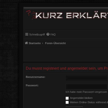
Schnellzugriff
FAQ
Startseite
Foren-Übersicht
Du musst registriert und angemeldet sein, um P
Benutzername:
Passwort:
Ich habe mein Passwort vergessen
Angemeldet bleiben
Meinen Online-Status während d