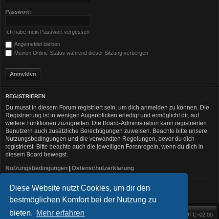
Passwort:
Ich habe mein Passwort vergessen
Angemeldet bleiben
Meinen Online-Status während dieser Sitzung verbergen
REGISTRIEREN
Du musst in diesem Forum registriert sein, um dich anmelden zu können. Die
Registrierung ist in wenigen Augenblicken erledigt und ermöglicht dir, auf
weitere Funktionen zuzugreifen. Die Board-Administration kann registrierten
Benutzern auch zusätzliche Berechtigungen zuweisen. Beachte bitte unsere
Nutzungsbedingungen und die verwandten Regelungen, bevor du dich
registrierst. Bitte beachte auch die jeweiligen Forenregeln, wenn du dich in
diesem Board bewegst.
Nutzungsbedingungen
|
Datenschutzerklärung
Diese Website nutzt Cookies, um dir den
Registrieren
bestmöglichen Komfort bei der Nutzung zu
bieten.
Mehr erfahren
Foren-Übersicht
Alle Zeiten sind
UTC+02:00
Startseite
Alle Cookies löschen