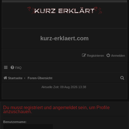
kurz-erklaert.com
Registrieren
Anmelden
FAQ
S
Startseite
Foren-Übersicht
u
Aktuelle Zeit: 09 Aug 2026 13:38
c
h
e
Du musst registriert und angemeldet sein, um Profile
anzuschauen.
Benutzername: