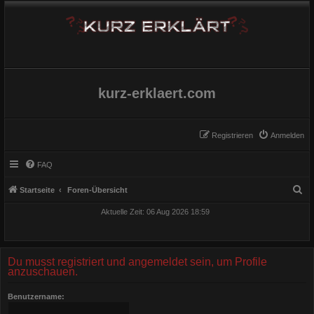
kurz-erklaert.com
Registrieren
Anmelden
FAQ
S
Startseite
Foren-Übersicht
u
Aktuelle Zeit: 06 Aug 2026 18:59
c
h
e
Du musst registriert und angemeldet sein, um Profile
anzuschauen.
Benutzername: