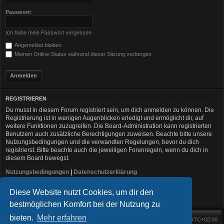
Passwort:
Ich habe mein Passwort vergessen
Angemeldet bleiben
Meinen Online-Status während dieser Sitzung verbergen
REGISTRIEREN
Du musst in diesem Forum registriert sein, um dich anmelden zu können. Die
Registrierung ist in wenigen Augenblicken erledigt und ermöglicht dir, auf
weitere Funktionen zuzugreifen. Die Board-Administration kann registrierten
Benutzern auch zusätzliche Berechtigungen zuweisen. Beachte bitte unsere
Nutzungsbedingungen und die verwandten Regelungen, bevor du dich
registrierst. Bitte beachte auch die jeweiligen Forenregeln, wenn du dich in
diesem Board bewegst.
Nutzungsbedingungen
|
Datenschutzerklärung
Diese Website nutzt Cookies, um dir den
Registrieren
bestmöglichen Komfort bei der Nutzung zu
bieten.
Mehr erfahren
Foren-Übersicht
Alle Zeiten sind
UTC+02:00
Startseite
Alle Cookies löschen