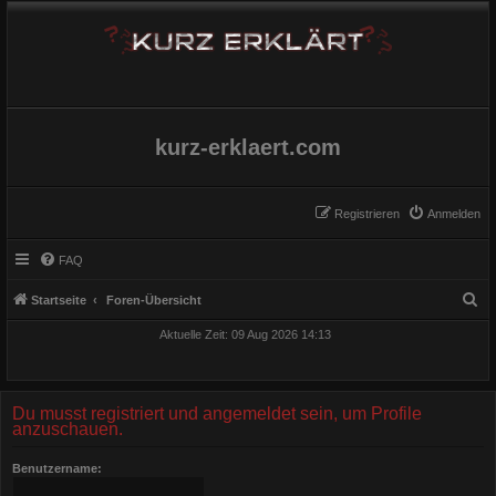
kurz-erklaert.com
Registrieren
Anmelden
FAQ
S
Startseite
Foren-Übersicht
u
Aktuelle Zeit: 09 Aug 2026 14:13
c
h
e
Du musst registriert und angemeldet sein, um Profile
anzuschauen.
Benutzername: