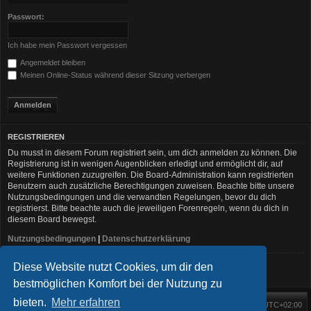
Passwort:
Ich habe mein Passwort vergessen
Angemeldet bleiben
Meinen Online-Status während dieser Sitzung verbergen
REGISTRIEREN
Du musst in diesem Forum registriert sein, um dich anmelden zu können. Die
Registrierung ist in wenigen Augenblicken erledigt und ermöglicht dir, auf
weitere Funktionen zuzugreifen. Die Board-Administration kann registrierten
Benutzern auch zusätzliche Berechtigungen zuweisen. Beachte bitte unsere
Nutzungsbedingungen und die verwandten Regelungen, bevor du dich
registrierst. Bitte beachte auch die jeweiligen Forenregeln, wenn du dich in
diesem Board bewegst.
Nutzungsbedingungen
|
Datenschutzerklärung
Diese Website nutzt Cookies, um dir den
Registrieren
bestmöglichen Komfort bei der Nutzung zu
bieten.
Mehr erfahren
Foren-Übersicht
Alle Zeiten sind
UTC+02:00
Startseite
Alle Cookies löschen