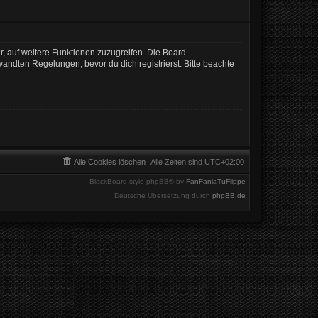
r, auf weitere Funktionen zuzugreifen. Die Board-
ndten Regelungen, bevor du dich registrierst. Bitte beachte
Alle Cookies löschen
Alle Zeiten sind
UTC+02:00
BlackBoard style phpBB® by
FanFanlaTuFlippe
Deutsche Übersetzung durch
phpBB.de