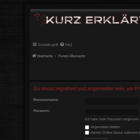
Schnellzugriff
FAQ
Startseite
Foren-Übersicht
Du musst registriert und angemeldet sein, um P
Benutzername:
Passwort:
Ich habe mein Passwort vergessen
Angemeldet bleiben
Meinen Online-Status während d