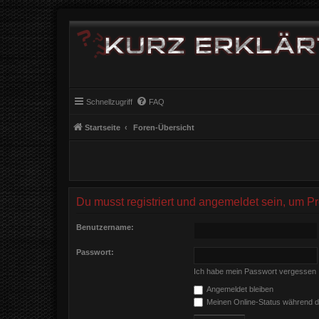
Schnellzugriff
FAQ
Startseite
Foren-Übersicht
Du musst registriert und angemeldet sein, um P
Benutzername:
Passwort:
Ich habe mein Passwort vergessen
Angemeldet bleiben
Meinen Online-Status während d