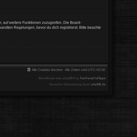
r, auf weitere Funktionen zuzugreifen. Die Board-
ndten Regelungen, bevor du dich registrierst. Bitte beachte
Alle Cookies löschen
Alle Zeiten sind
UTC+02:00
BlackBoard style phpBB® by
FanFanlaTuFlippe
Deutsche Übersetzung durch
phpBB.de