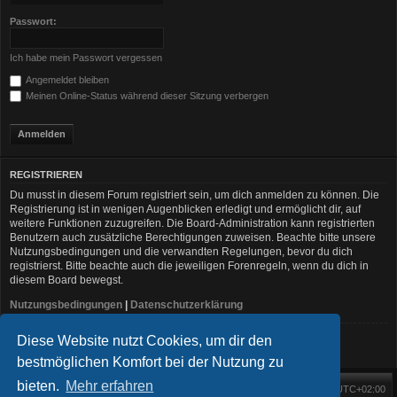
Passwort:
Ich habe mein Passwort vergessen
Angemeldet bleiben
Meinen Online-Status während dieser Sitzung verbergen
REGISTRIEREN
Du musst in diesem Forum registriert sein, um dich anmelden zu können. Die
Registrierung ist in wenigen Augenblicken erledigt und ermöglicht dir, auf
weitere Funktionen zuzugreifen. Die Board-Administration kann registrierten
Benutzern auch zusätzliche Berechtigungen zuweisen. Beachte bitte unsere
Nutzungsbedingungen und die verwandten Regelungen, bevor du dich
registrierst. Bitte beachte auch die jeweiligen Forenregeln, wenn du dich in
diesem Board bewegst.
Nutzungsbedingungen
|
Datenschutzerklärung
Diese Website nutzt Cookies, um dir den
Registrieren
bestmöglichen Komfort bei der Nutzung zu
bieten.
Mehr erfahren
Foren-Übersicht
Alle Zeiten sind
UTC+02:00
Startseite
Alle Cookies löschen