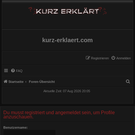
kurz-erklaert.com
Registrieren
Anmelden
FAQ
S
Startseite
Foren-Übersicht
u
Aktuelle Zeit: 07 Aug 2026 20:05
c
h
e
Du musst registriert und angemeldet sein, um Profile
anzuschauen.
Benutzername: