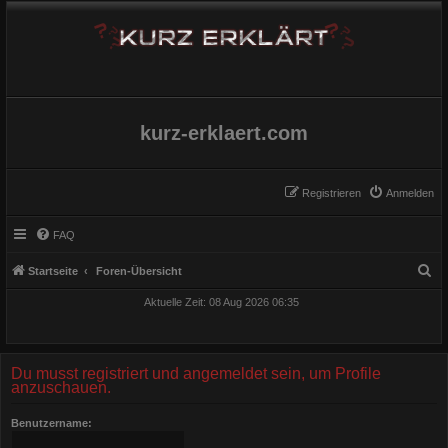
kurz-erklaert.com
Registrieren
Anmelden
FAQ
S
Startseite
Foren-Übersicht
u
Aktuelle Zeit: 08 Aug 2026 06:35
c
h
e
Du musst registriert und angemeldet sein, um Profile
anzuschauen.
Benutzername: