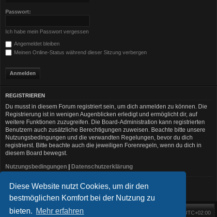
Passwort:
Ich habe mein Passwort vergessen
Angemeldet bleiben
Meinen Online-Status während dieser Sitzung verbergen
REGISTRIEREN
Du musst in diesem Forum registriert sein, um dich anmelden zu können. Die
Registrierung ist in wenigen Augenblicken erledigt und ermöglicht dir, auf
weitere Funktionen zuzugreifen. Die Board-Administration kann registrierten
Benutzern auch zusätzliche Berechtigungen zuweisen. Beachte bitte unsere
Nutzungsbedingungen und die verwandten Regelungen, bevor du dich
registrierst. Bitte beachte auch die jeweiligen Forenregeln, wenn du dich in
diesem Board bewegst.
Nutzungsbedingungen
|
Datenschutzerklärung
Diese Website nutzt Cookies, um dir den
Registrieren
bestmöglichen Komfort bei der Nutzung zu
bieten.
Mehr erfahren
Foren-Übersicht
Alle Zeiten sind
UTC+02:00
Startseite
Alle Cookies löschen