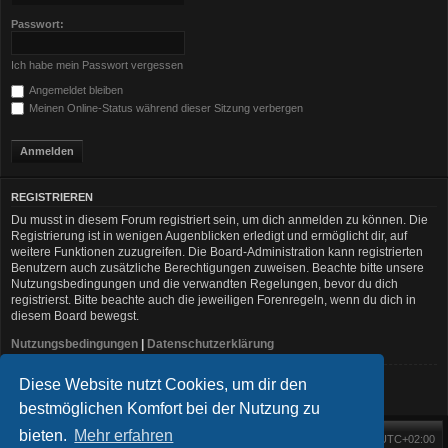
Passwort:
Ich habe mein Passwort vergessen
Angemeldet bleiben
Meinen Online-Status während dieser Sitzung verbergen
REGISTRIEREN
Du musst in diesem Forum registriert sein, um dich anmelden zu können. Die
Registrierung ist in wenigen Augenblicken erledigt und ermöglicht dir, auf
weitere Funktionen zuzugreifen. Die Board-Administration kann registrierten
Benutzern auch zusätzliche Berechtigungen zuweisen. Beachte bitte unsere
Nutzungsbedingungen und die verwandten Regelungen, bevor du dich
registrierst. Bitte beachte auch die jeweiligen Forenregeln, wenn du dich in
diesem Board bewegst.
Nutzungsbedingungen
|
Datenschutzerklärung
Diese Website nutzt Cookies, um dir den
Registrieren
bestmöglichen Komfort bei der Nutzung zu
bieten.
Mehr erfahren
Foren-Übersicht
Alle Zeiten sind
UTC+02:00
Startseite
Alle Cookies löschen