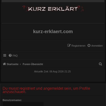
kurz-erklaert.com
Registrieren
Anmelden
FAQ
S
Startseite
Foren-Übersicht
u
Aktuelle Zeit: 06 Aug 2026 21:25
c
h
e
Du musst registriert und angemeldet sein, um Profile
anzuschauen.
Benutzername: