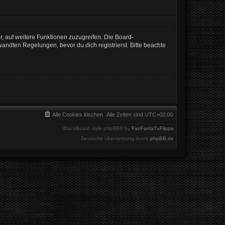
r, auf weitere Funktionen zuzugreifen. Die Board-
ndten Regelungen, bevor du dich registrierst. Bitte beachte
Alle Cookies löschen
Alle Zeiten sind
UTC+02:00
BlackBoard style phpBB® by
FanFanlaTuFlippe
Deutsche Übersetzung durch
phpBB.de