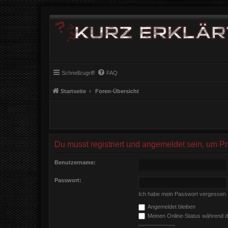
Schnellzugriff
FAQ
Startseite
Foren-Übersicht
Du musst registriert und angemeldet sein, um P
Benutzername:
Passwort:
Ich habe mein Passwort vergessen
Angemeldet bleiben
Meinen Online-Status während d