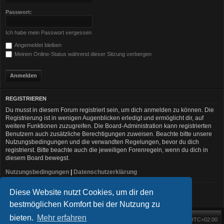
Passwort:
Ich habe mein Passwort vergessen
Angemeldet bleiben
Meinen Online-Status während dieser Sitzung verbergen
REGISTRIEREN
Du musst in diesem Forum registriert sein, um dich anmelden zu können. Die
Registrierung ist in wenigen Augenblicken erledigt und ermöglicht dir, auf
weitere Funktionen zuzugreifen. Die Board-Administration kann registrierten
Benutzern auch zusätzliche Berechtigungen zuweisen. Beachte bitte unsere
Nutzungsbedingungen und die verwandten Regelungen, bevor du dich
registrierst. Bitte beachte auch die jeweiligen Forenregeln, wenn du dich in
diesem Board bewegst.
Nutzungsbedingungen
|
Datenschutzerklärung
Diese Website nutzt Cookies, um dir den
Registrieren
bestmöglichen Komfort bei der Nutzung zu
bieten.
Mehr erfahren
Foren-Übersicht
Alle Zeiten sind
UTC+02:00
Startseite
Alle Cookies löschen