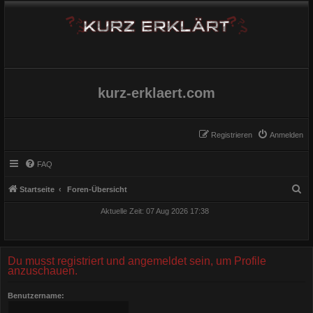
kurz-erklaert.com
Registrieren
Anmelden
FAQ
S
Startseite
Foren-Übersicht
u
Aktuelle Zeit: 07 Aug 2026 17:38
c
h
e
Du musst registriert und angemeldet sein, um Profile
anzuschauen.
Benutzername: