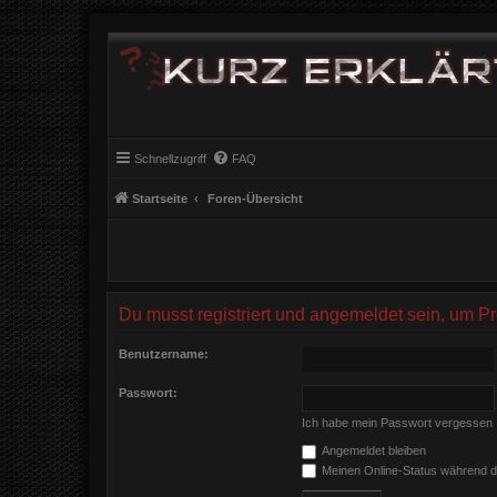
Schnellzugriff
FAQ
Startseite
Foren-Übersicht
Du musst registriert und angemeldet sein, um P
Benutzername:
Passwort:
Ich habe mein Passwort vergessen
Angemeldet bleiben
Meinen Online-Status während d