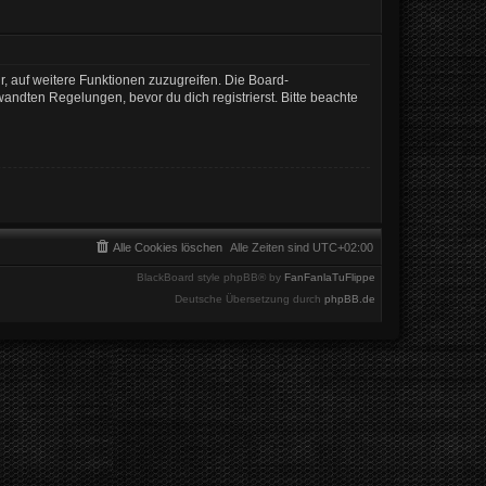
r, auf weitere Funktionen zuzugreifen. Die Board-
ndten Regelungen, bevor du dich registrierst. Bitte beachte
Alle Cookies löschen
Alle Zeiten sind
UTC+02:00
BlackBoard style phpBB® by
FanFanlaTuFlippe
Deutsche Übersetzung durch
phpBB.de