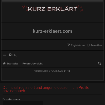
kurz-erklaert.com
Registrieren
Anmelden
FAQ
S
Startseite
Foren-Übersicht
u
Aktuelle Zeit: 07 Aug 2026 14:41
c
h
e
Du musst registriert und angemeldet sein, um Profile
anzuschauen.
Benutzername: