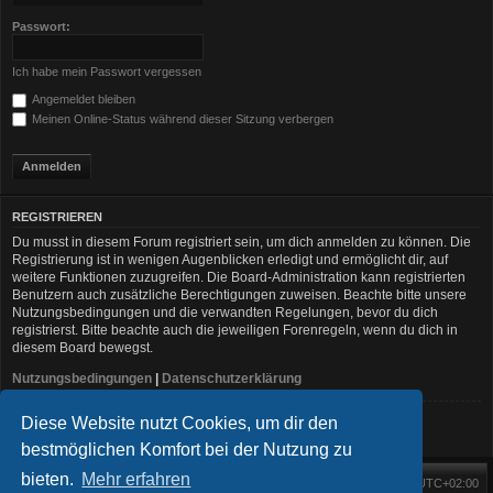
Passwort:
Ich habe mein Passwort vergessen
Angemeldet bleiben
Meinen Online-Status während dieser Sitzung verbergen
REGISTRIEREN
Du musst in diesem Forum registriert sein, um dich anmelden zu können. Die
Registrierung ist in wenigen Augenblicken erledigt und ermöglicht dir, auf
weitere Funktionen zuzugreifen. Die Board-Administration kann registrierten
Benutzern auch zusätzliche Berechtigungen zuweisen. Beachte bitte unsere
Nutzungsbedingungen und die verwandten Regelungen, bevor du dich
registrierst. Bitte beachte auch die jeweiligen Forenregeln, wenn du dich in
diesem Board bewegst.
Nutzungsbedingungen
|
Datenschutzerklärung
Diese Website nutzt Cookies, um dir den
Registrieren
bestmöglichen Komfort bei der Nutzung zu
bieten.
Mehr erfahren
Foren-Übersicht
Alle Zeiten sind
UTC+02:00
Startseite
Alle Cookies löschen