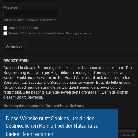
Passwort:
Ich habe mein Passwort vergessen
Angemeldet bleiben
Meinen Online-Status während dieser Sitzung verbergen
REGISTRIEREN
Du musst in diesem Forum registriert sein, um dich anmelden zu können. Die
Registrierung ist in wenigen Augenblicken erledigt und ermöglicht dir, auf
weitere Funktionen zuzugreifen. Die Board-Administration kann registrierten
Benutzern auch zusätzliche Berechtigungen zuweisen. Beachte bitte unsere
Nutzungsbedingungen und die verwandten Regelungen, bevor du dich
registrierst. Bitte beachte auch die jeweiligen Forenregeln, wenn du dich in
diesem Board bewegst.
Nutzungsbedingungen
|
Datenschutzerklärung
Diese Website nutzt Cookies, um dir den
Registrieren
bestmöglichen Komfort bei der Nutzung zu
bieten.
Mehr erfahren
Foren-Übersicht
Alle Zeiten sind
UTC+02:00
Startseite
Alle Cookies löschen