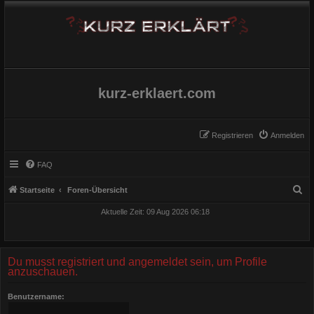
kurz-erklaert.com
Registrieren
Anmelden
FAQ
S
Startseite
Foren-Übersicht
u
Aktuelle Zeit: 09 Aug 2026 06:18
c
h
e
Du musst registriert und angemeldet sein, um Profile
anzuschauen.
Benutzername: