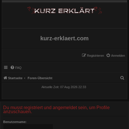
kurz-erklaert.com
Registrieren
Anmelden
FAQ
S
Startseite
Foren-Übersicht
u
Aktuelle Zeit: 07 Aug 2026 22:33
c
h
e
Du musst registriert und angemeldet sein, um Profile
anzuschauen.
Benutzername: