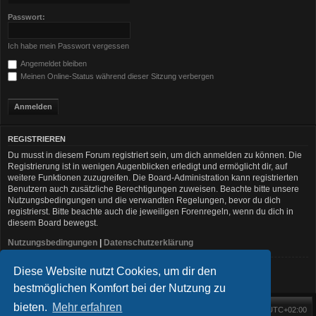
Passwort:
Ich habe mein Passwort vergessen
Angemeldet bleiben
Meinen Online-Status während dieser Sitzung verbergen
REGISTRIEREN
Du musst in diesem Forum registriert sein, um dich anmelden zu können. Die
Registrierung ist in wenigen Augenblicken erledigt und ermöglicht dir, auf
weitere Funktionen zuzugreifen. Die Board-Administration kann registrierten
Benutzern auch zusätzliche Berechtigungen zuweisen. Beachte bitte unsere
Nutzungsbedingungen und die verwandten Regelungen, bevor du dich
registrierst. Bitte beachte auch die jeweiligen Forenregeln, wenn du dich in
diesem Board bewegst.
Nutzungsbedingungen
|
Datenschutzerklärung
Diese Website nutzt Cookies, um dir den
Registrieren
bestmöglichen Komfort bei der Nutzung zu
bieten.
Mehr erfahren
Foren-Übersicht
Alle Zeiten sind
UTC+02:00
Startseite
Alle Cookies löschen