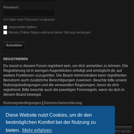
Passwort:
Ich habe mein Passwort vergessen
Angemeldet bleiben
Meinen Online-Status während dieser Sitzung verbergen
REGISTRIEREN
Du musst in diesem Forum registriert sein, um dich anmelden zu können. Die
Registrierung ist in wenigen Augenblicken erledigt und ermöglicht dir, auf
weitere Funktionen zuzugreifen. Die Board-Administration kann registrierten
Benutzern auch zusätzliche Berechtigungen zuweisen. Beachte bitte unsere
Nutzungsbedingungen und die verwandten Regelungen, bevor du dich
registrierst. Bitte beachte auch die jeweiligen Forenregeln, wenn du dich in
diesem Board bewegst.
Nutzungsbedingungen
|
Datenschutzerklärung
Diese Website nutzt Cookies, um dir den
Registrieren
bestmöglichen Komfort bei der Nutzung zu
bieten.
Mehr erfahren
Foren-Übersicht
Alle Zeiten sind
UTC+02:00
Startseite
Alle Cookies löschen