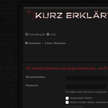
Schnellzugriff
FAQ
Startseite
Foren-Übersicht
Du musst registriert und angemeldet sein, um P
Benutzername:
Passwort:
Ich habe mein Passwort vergessen
Angemeldet bleiben
Meinen Online-Status während d