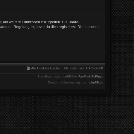
r, auf weitere Funktionen zuzugreifen. Die Board-
ndten Regelungen, bevor du dich registrierst. Bitte beachte
Alle Cookies löschen
Alle Zeiten sind
UTC+02:00
BlackBoard style phpBB® by
FanFanlaTuFlippe
Deutsche Übersetzung durch
phpBB.de