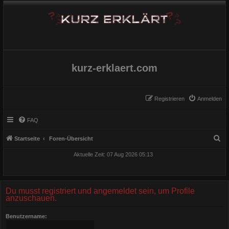
kurz-erklaert.com
Registrieren
Anmelden
FAQ
S
Startseite
Foren-Übersicht
u
Aktuelle Zeit: 07 Aug 2026 05:13
c
h
e
Du musst registriert und angemeldet sein, um Profile
anzuschauen.
Benutzername: