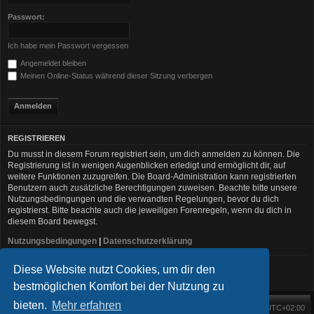
Passwort:
Ich habe mein Passwort vergessen
Angemeldet bleiben
Meinen Online-Status während dieser Sitzung verbergen
REGISTRIEREN
Du musst in diesem Forum registriert sein, um dich anmelden zu können. Die
Registrierung ist in wenigen Augenblicken erledigt und ermöglicht dir, auf
weitere Funktionen zuzugreifen. Die Board-Administration kann registrierten
Benutzern auch zusätzliche Berechtigungen zuweisen. Beachte bitte unsere
Nutzungsbedingungen und die verwandten Regelungen, bevor du dich
registrierst. Bitte beachte auch die jeweiligen Forenregeln, wenn du dich in
diesem Board bewegst.
Nutzungsbedingungen
|
Datenschutzerklärung
Diese Website nutzt Cookies, um dir den
Registrieren
bestmöglichen Komfort bei der Nutzung zu
bieten.
Mehr erfahren
Foren-Übersicht
Alle Zeiten sind
UTC+02:00
Startseite
Alle Cookies löschen