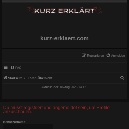
kurz-erklaert.com
Registrieren
Anmelden
FAQ
S
Startseite
Foren-Übersicht
u
Aktuelle Zeit: 06 Aug 2026 14:42
c
h
e
Du musst registriert und angemeldet sein, um Profile
anzuschauen.
Benutzername: