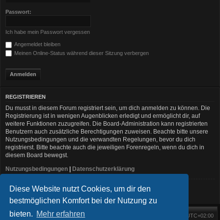
Passwort:
Ich habe mein Passwort vergessen
Angemeldet bleiben
Meinen Online-Status während dieser Sitzung verbergen
REGISTRIEREN
Du musst in diesem Forum registriert sein, um dich anmelden zu können. Die
Registrierung ist in wenigen Augenblicken erledigt und ermöglicht dir, auf
weitere Funktionen zuzugreifen. Die Board-Administration kann registrierten
Benutzern auch zusätzliche Berechtigungen zuweisen. Beachte bitte unsere
Nutzungsbedingungen und die verwandten Regelungen, bevor du dich
registrierst. Bitte beachte auch die jeweiligen Forenregeln, wenn du dich in
diesem Board bewegst.
Nutzungsbedingungen
|
Datenschutzerklärung
Diese Website nutzt Cookies, um dir den
Registrieren
bestmöglichen Komfort bei der Nutzung zu
bieten.
Mehr erfahren
Foren-Übersicht
Alle Zeiten sind
UTC+02:00
Startseite
Alle Cookies löschen