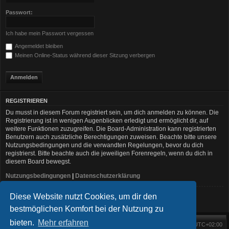
Passwort:
Ich habe mein Passwort vergessen
Angemeldet bleiben
Meinen Online-Status während dieser Sitzung verbergen
REGISTRIEREN
Du musst in diesem Forum registriert sein, um dich anmelden zu können. Die
Registrierung ist in wenigen Augenblicken erledigt und ermöglicht dir, auf
weitere Funktionen zuzugreifen. Die Board-Administration kann registrierten
Benutzern auch zusätzliche Berechtigungen zuweisen. Beachte bitte unsere
Nutzungsbedingungen und die verwandten Regelungen, bevor du dich
registrierst. Bitte beachte auch die jeweiligen Forenregeln, wenn du dich in
diesem Board bewegst.
Nutzungsbedingungen
|
Datenschutzerklärung
Diese Website nutzt Cookies, um dir den
Registrieren
bestmöglichen Komfort bei der Nutzung zu
bieten.
Mehr erfahren
Foren-Übersicht
Alle Zeiten sind
UTC+02:00
Startseite
Alle Cookies löschen