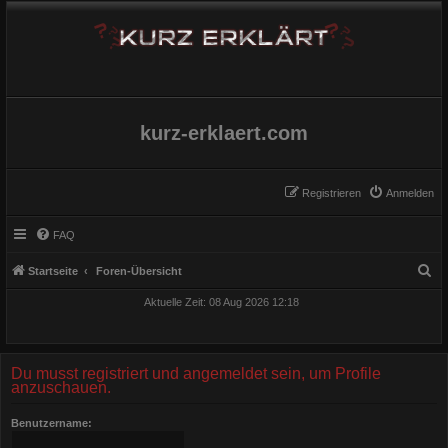
kurz-erklaert.com
Registrieren
Anmelden
FAQ
S
Startseite
Foren-Übersicht
u
Aktuelle Zeit: 08 Aug 2026 12:18
c
h
e
Du musst registriert und angemeldet sein, um Profile
anzuschauen.
Benutzername: