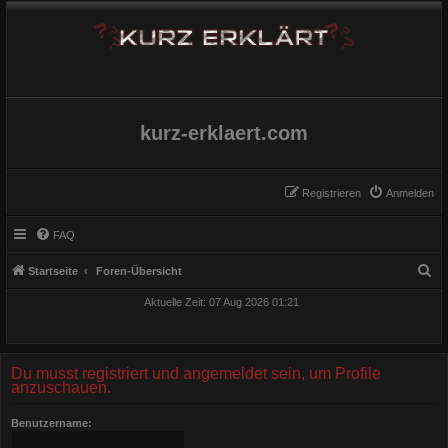
kurz-erklaert.com
Registrieren
Anmelden
FAQ
S
Startseite
Foren-Übersicht
u
Aktuelle Zeit: 07 Aug 2026 01:21
c
h
e
Du musst registriert und angemeldet sein, um Profile
anzuschauen.
Benutzername: