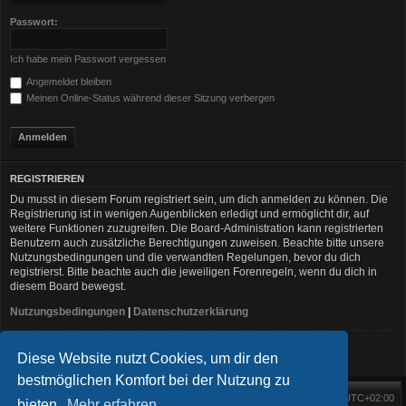
Passwort:
Ich habe mein Passwort vergessen
Angemeldet bleiben
Meinen Online-Status während dieser Sitzung verbergen
REGISTRIEREN
Du musst in diesem Forum registriert sein, um dich anmelden zu können. Die
Registrierung ist in wenigen Augenblicken erledigt und ermöglicht dir, auf
weitere Funktionen zuzugreifen. Die Board-Administration kann registrierten
Benutzern auch zusätzliche Berechtigungen zuweisen. Beachte bitte unsere
Nutzungsbedingungen und die verwandten Regelungen, bevor du dich
registrierst. Bitte beachte auch die jeweiligen Forenregeln, wenn du dich in
diesem Board bewegst.
Nutzungsbedingungen
|
Datenschutzerklärung
Registrieren
Diese Website nutzt Cookies, um dir den
bestmöglichen Komfort bei der Nutzung zu
Foren-Übersicht
Alle Zeiten sind
UTC+02:00
Startseite
Alle Cookies löschen
bieten.
Mehr erfahren