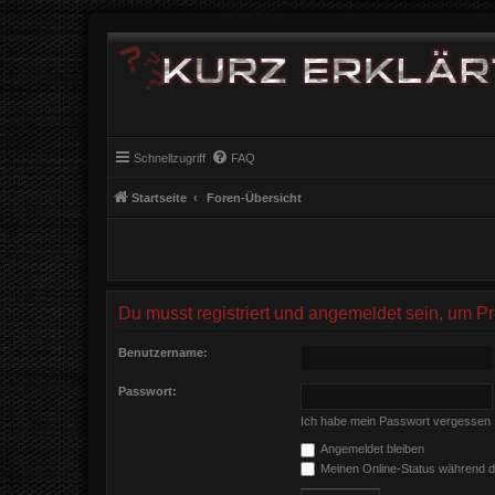
Schnellzugriff
FAQ
Startseite
Foren-Übersicht
Du musst registriert und angemeldet sein, um P
Benutzername:
Passwort:
Ich habe mein Passwort vergessen
Angemeldet bleiben
Meinen Online-Status während d