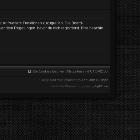
r, auf weitere Funktionen zuzugreifen. Die Board-
ndten Regelungen, bevor du dich registrierst. Bitte beachte
Alle Cookies löschen
Alle Zeiten sind
UTC+02:00
BlackBoard style phpBB® by
FanFanlaTuFlippe
Deutsche Übersetzung durch
phpBB.de