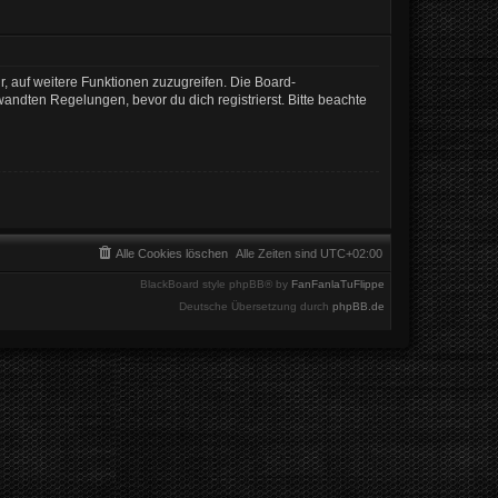
r, auf weitere Funktionen zuzugreifen. Die Board-
ndten Regelungen, bevor du dich registrierst. Bitte beachte
Alle Cookies löschen
Alle Zeiten sind
UTC+02:00
BlackBoard style phpBB® by
FanFanlaTuFlippe
Deutsche Übersetzung durch
phpBB.de