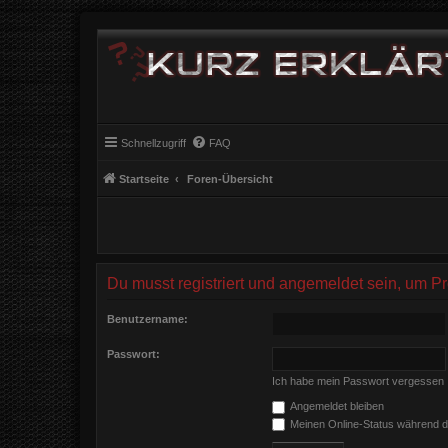
Schnellzugriff
FAQ
Startseite
Foren-Übersicht
Du musst registriert und angemeldet sein, um P
Benutzername:
Passwort:
Ich habe mein Passwort vergessen
Angemeldet bleiben
Meinen Online-Status während d