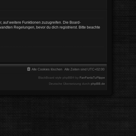
r, auf weitere Funktionen zuzugreifen. Die Board-
ndten Regelungen, bevor du dich registrierst. Bitte beachte
Alle Cookies löschen
Alle Zeiten sind
UTC+02:00
BlackBoard style phpBB® by
FanFanlaTuFlippe
Deutsche Übersetzung durch
phpBB.de