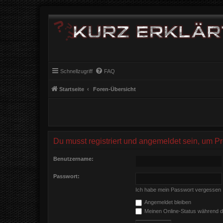
Schnellzugriff
FAQ
Startseite
Foren-Übersicht
Du musst registriert und angemeldet sein, um P
Benutzername:
Passwort:
Ich habe mein Passwort vergessen
Angemeldet bleiben
Meinen Online-Status während d