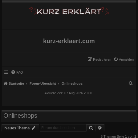
kurz-erklaert.com
Registrieren
Anmelden
FAQ
S
Startseite
Foren-Übersicht
Onlineshops
u
Aktuelle Zeit: 07 Aug 2026 20:00
c
h
e
Onlineshops
Suche
Erweiterte Suche
Neues Thema
8 Themen Seite
1
von
1