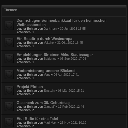
Themen
Den richtigen Sonnenbankkauf für den heimischen
Wellnessbereich
Letzter Beitrag von
Darkman
«
30 Jun 2023 15:55
Antworten:
1
Ein Roadtrip durch Westeuropa
Letzter Beitrag von
Voltaire
«
31 Okt 2022 16:45
Antworten:
1
Empfehlungen für einen Akku Staubsauger
Letzter Beitrag von
Baldeney
«
06 Sep 2022 17:04
Antworten:
1
Modernisierung unserer Bäckerei
Letzter Beitrag von
Venti
«
06 Apr 2022 17:41
Antworten:
1
Projekt Plotten
Letzter Beitrag von
Einstein
«
08 Mär 2022 15:21
Antworten:
2
Geschenk zum 30. Geburtstag
Letzter Beitrag von
Gandalf
«
17 Feb 2022 12:44
Antworten:
2
Etui Stifte für eine Tafel
Letzter Beitrag von
Mad Max
«
26 Nov 2021 10:19
Antworten:
2