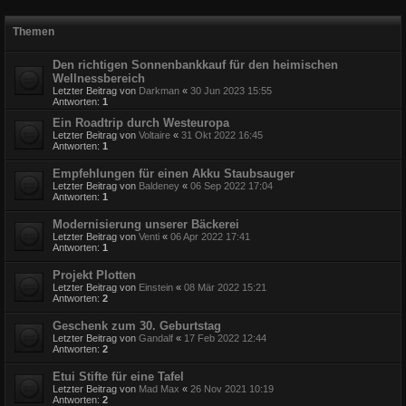
Themen
Den richtigen Sonnenbankkauf für den heimischen
Wellnessbereich
Letzter Beitrag von
Darkman
«
30 Jun 2023 15:55
Antworten:
1
Ein Roadtrip durch Westeuropa
Letzter Beitrag von
Voltaire
«
31 Okt 2022 16:45
Antworten:
1
Empfehlungen für einen Akku Staubsauger
Letzter Beitrag von
Baldeney
«
06 Sep 2022 17:04
Antworten:
1
Modernisierung unserer Bäckerei
Letzter Beitrag von
Venti
«
06 Apr 2022 17:41
Antworten:
1
Projekt Plotten
Letzter Beitrag von
Einstein
«
08 Mär 2022 15:21
Antworten:
2
Geschenk zum 30. Geburtstag
Letzter Beitrag von
Gandalf
«
17 Feb 2022 12:44
Antworten:
2
Etui Stifte für eine Tafel
Letzter Beitrag von
Mad Max
«
26 Nov 2021 10:19
Antworten:
2