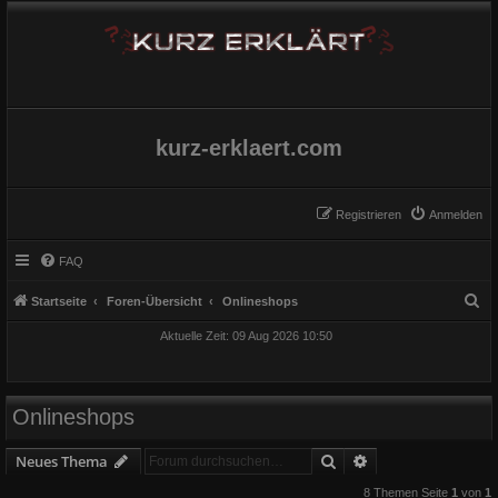
kurz-erklaert.com
Registrieren
Anmelden
FAQ
S
Startseite
Foren-Übersicht
Onlineshops
u
Aktuelle Zeit: 09 Aug 2026 10:50
c
h
e
Onlineshops
Suche
Erweiterte Suche
Neues Thema
8 Themen Seite
1
von
1