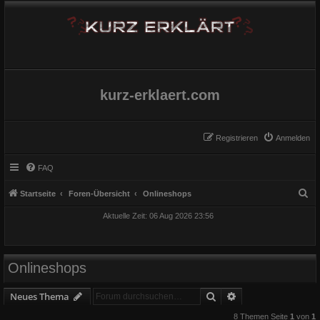
kurz-erklaert.com
Registrieren
Anmelden
FAQ
S
Startseite
Foren-Übersicht
Onlineshops
u
Aktuelle Zeit: 06 Aug 2026 23:56
c
h
e
Onlineshops
Suche
Erweiterte Suche
Neues Thema
8 Themen Seite
1
von
1