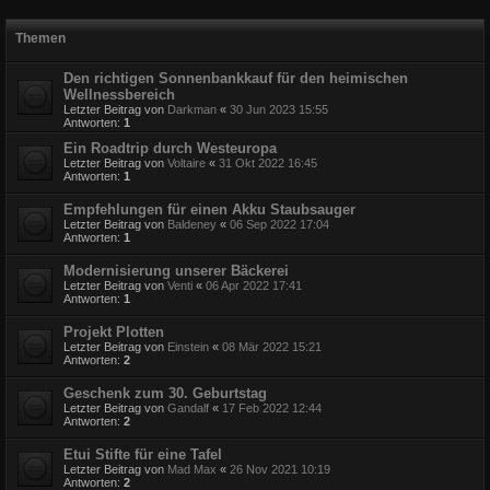
Themen
Den richtigen Sonnenbankkauf für den heimischen
Wellnessbereich
Letzter Beitrag von
Darkman
«
30 Jun 2023 15:55
Antworten:
1
Ein Roadtrip durch Westeuropa
Letzter Beitrag von
Voltaire
«
31 Okt 2022 16:45
Antworten:
1
Empfehlungen für einen Akku Staubsauger
Letzter Beitrag von
Baldeney
«
06 Sep 2022 17:04
Antworten:
1
Modernisierung unserer Bäckerei
Letzter Beitrag von
Venti
«
06 Apr 2022 17:41
Antworten:
1
Projekt Plotten
Letzter Beitrag von
Einstein
«
08 Mär 2022 15:21
Antworten:
2
Geschenk zum 30. Geburtstag
Letzter Beitrag von
Gandalf
«
17 Feb 2022 12:44
Antworten:
2
Etui Stifte für eine Tafel
Letzter Beitrag von
Mad Max
«
26 Nov 2021 10:19
Antworten:
2