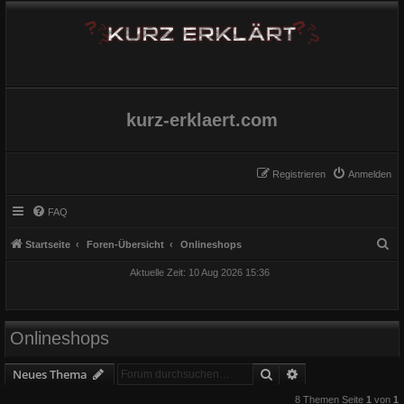
kurz-erklaert.com
Registrieren
Anmelden
FAQ
S
Startseite
Foren-Übersicht
Onlineshops
u
Aktuelle Zeit: 10 Aug 2026 15:36
c
h
e
Onlineshops
Suche
Erweiterte Suche
Neues Thema
8 Themen Seite
1
von
1