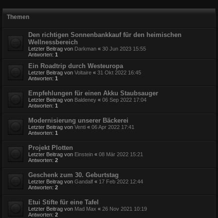
Themen
Den richtigen Sonnenbankkauf für den heimischen
Wellnessbereich
Letzter Beitrag von
Darkman
«
30 Jun 2023 15:55
Antworten:
1
Ein Roadtrip durch Westeuropa
Letzter Beitrag von
Voltaire
«
31 Okt 2022 16:45
Antworten:
1
Empfehlungen für einen Akku Staubsauger
Letzter Beitrag von
Baldeney
«
06 Sep 2022 17:04
Antworten:
1
Modernisierung unserer Bäckerei
Letzter Beitrag von
Venti
«
06 Apr 2022 17:41
Antworten:
1
Projekt Plotten
Letzter Beitrag von
Einstein
«
08 Mär 2022 15:21
Antworten:
2
Geschenk zum 30. Geburtstag
Letzter Beitrag von
Gandalf
«
17 Feb 2022 12:44
Antworten:
2
Etui Stifte für eine Tafel
Letzter Beitrag von
Mad Max
«
26 Nov 2021 10:19
Antworten:
2